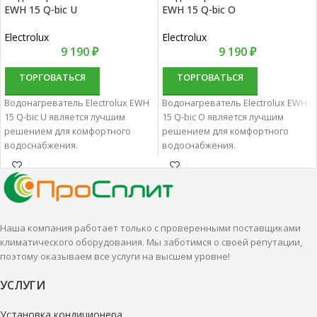
EWH 15 Q-bic U
EWH 15 Q-bic O
Electrolux
Electrolux
9 190
₽
9 190
₽
ТОРГОВАТЬСЯ
ТОРГОВАТЬСЯ
Водонагреватель Electrolux EWH
Водонагреватель Electrolux EWH
15 Q-bic U является лучшим
15 Q-bic O является лучшим
решением для комфортного
решением для комфортного
водоснабжения.
водоснабжения.
Водонагреватели
Водонагреватели
накопительные характеризуются
накопительные характеризуются
отменным качеством и
отменным качеством и
надежностью.
надежностью.
Наша компания работает только с проверенными поставщиками
климатического оборудования. Мы заботимся о своей репутации,
поэтому оказываем все услуги на высшем уровне!
УСЛУГИ
Установка кондиционера