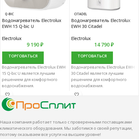
Q-BIC
CITADEL
Водонагреватель Electrolux
Водонагреватель Electrolux
EWH 15 Q-bic U
EWH 30 Citadel
Electrolux
Electrolux
9 190
₽
14 790
₽
ТОРГОВАТЬСЯ
ТОРГОВАТЬСЯ
Водонагреватель Electrolux EWH
Водонагреватель Electrolux EWH
15 Q-bic U является лучшим
30 Citadel является лучшим
решением для комфортного
решением для комфортного
водоснабжения.
водоснабжения.
Водонагреватели
Водонагреватели
накопительные характеризуются
накопительные характеризуются
отменным качеством и
отменным качеством и
надежностью.
надежностью.
Наша компания работает только с проверенными поставщиками
климатического оборудования. Мы заботимся о своей репутации,
поэтому оказываем все услуги на высшем уровне!