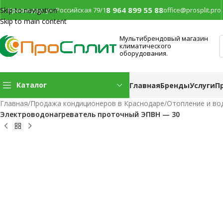
8 964 899 55 88
г. Краснодар, ул. Российская 79/1
office@prosplit.pro
Skip to navigation
Skip to main content
Мультибрендовый магазин
климатического
оборудования.
Каталог
Главная
Бренды
Услуги
П
Главная
/
Продажа кондиционеров в Краснодаре
/
Отопление и во
Электроводонагреватель проточный ЭПВН — 30