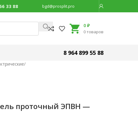
66 33 88
bgd@prosplit.pro
Код товара:
30330
0
₽
0
товаров
8 964 899 55 88
ктрические
/
тель проточный ЭПВН —