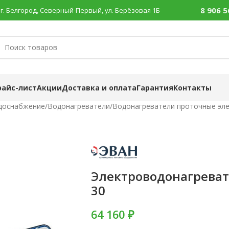
8 906 5
г. Белгород, Северный-Первый, ул. Берёзовая 1Б
райс-лист
Акции
Доставка и оплата
Гарантия
Контакты
доснабжение
/
Водонагреватели
/
Водонагреватели проточные эле
Электроводонагрева
30
64 160 ₽