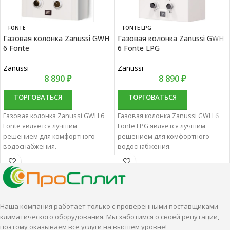
FONTE
FONTE LPG
Газовая колонка Zanussi GWH
Газовая колонка Zanussi GWH
6 Fonte
6 Fonte LPG
Zanussi
Zanussi
8 890
₽
8 890
₽
ТОРГОВАТЬСЯ
ТОРГОВАТЬСЯ
Газовая колонка Zanussi GWH 6
Газовая колонка Zanussi GWH 6
Fonte является лучшим
Fonte LPG является лучшим
решением для комфортного
решением для комфортного
водоснабжения.
водоснабжения.
Водонагреватели проточные
Водонагреватели проточные
газовые характеризуются
газовые характеризуются
отменным качеством и
отменным качеством и
надежностью.
надежностью.
Наша компания работает только с проверенными поставщиками
климатического оборудования. Мы заботимся о своей репутации,
поэтому оказываем все услуги на высшем уровне!