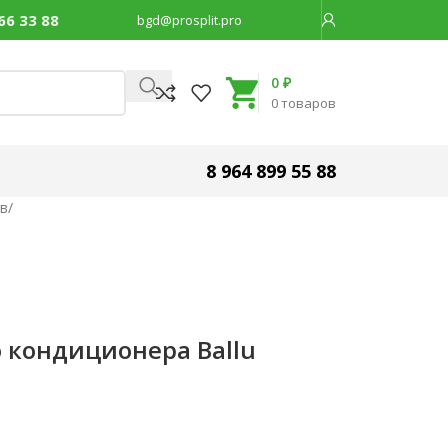
66 33 88
bgd@prosplit.pro
Код товара:
30597
0
₽
0
товаров
8 964 899 55 88
ов
/
 кондиционера Ballu