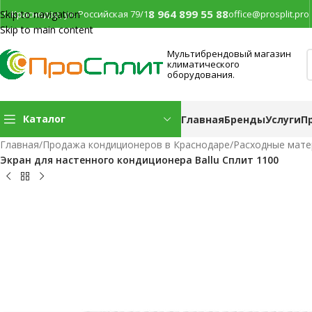
8 964 899 55 88
г. Краснодар, ул. Российская 79/1
office@prosplit.pro
Skip to navigation
Skip to main content
Мультибрендовый магазин
климатического
оборудования.
Каталог
Главная
Бренды
Услуги
П
Главная
/
Продажа кондиционеров в Краснодаре
/
Расходные мате
Экран для настенного кондиционера Ballu Сплит 1100