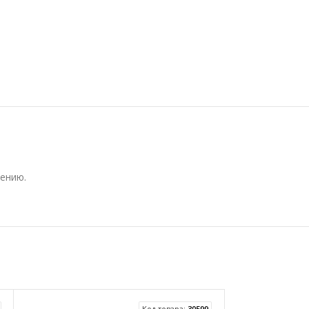
ению.
Код товара:
30599