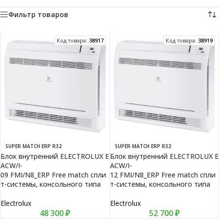
Фильтр товаров
Код товара:
38917
Код товара:
38919
SUPER MATCH ERP R32
SUPER MATCH ERP R32
Блок внутренний ELECTROLUX E
Блок внутренний ELECTROLUX E
ACW/I-
ACW/I-
09 FMI/N8_ERP Free match спли
12 FMI/N8_ERP Free match спли
т-системы, консольного типа
т-системы, консольного типа
Electrolux
Electrolux
48 300
₽
52 700
₽