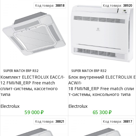
Код товара:
38818
Код товара:
38920
SUPER MATCH ERP R32
SUPER MATCH ERP R32
Комплект ELECTROLUX EACC/I-
Блок внутренний ELECTROLUX E
12 FMI/N8_ERP Free match
ACW/I-
сплит-системы, кассетного
18 FMI/N8_ERP Free match спли
типа
т-системы, консольного типа
Electrolux
Electrolux
59 000
₽
65 300
₽
Код товара:
38821
Код товара:
38817