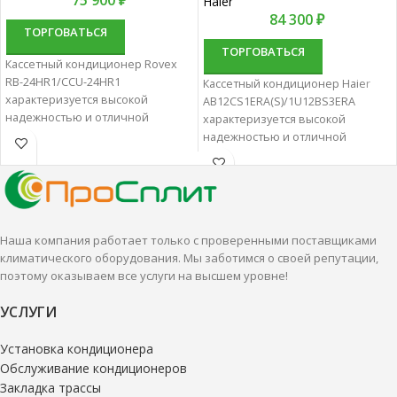
75 900
₽
Haier
84 300
₽
ТОРГОВАТЬСЯ
ТОРГОВАТЬСЯ
Кассетный кондиционер Rovex
RB-24HR1/CCU-24HR1
Кассетный кондиционер Haier
характеризуется высокой
AB12CS1ERA(S)/1U12BS3ERA
надежностью и отличной
характеризуется высокой
производительностью.
надежностью и отличной
Кассетные сплит-системы лучше
производительностью.
всего подходят для создания
Кассетные сплит-системы лучше
комфортной температуры
всего подходят для создания
помещения
комфортной температуры
помещения
Наша компания работает только с проверенными поставщиками
климатического оборудования. Мы заботимся о своей репутации,
поэтому оказываем все услуги на высшем уровне!
УСЛУГИ
Установка кондиционера
Обслуживание кондиционеров
Закладка трассы