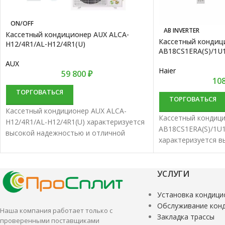
ON/OFF
AB INVERTER
Касcетный кондиционер AUX ALCA-
Кассетный кондици
H12/4R1/AL-H12/4R1(U)
AB18CS1ERA(S)/1U
AUX
Haier
59 800
₽
10
ТОРГОВАТЬСЯ
ТОРГОВАТЬСЯ
Касcетный кондиционер AUX ALCA-
Кассетный кондици
H12/4R1/AL-H12/4R1(U) характеризуется
AB18CS1ERA(S)/1U
высокой надежностью и отличной
характеризуется 
производительностью. Кассетные сплит-
и отличной произ
системы лучше всего подходят для
Кассетные сплит-с
создания комфортной температуры
подходят для соз
УСЛУГИ
помещения
температуры пом
Установка кондици
Обслуживание кон
Наша компания работает только с
Закладка трассы
проверенными поставщиками