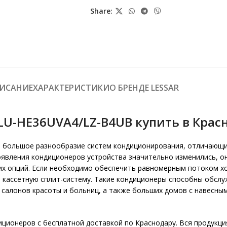
Share:
ИСАНИЕ
О БРЕНДЕ LESSAR
ХАРАКТЕРИСТИКИ
LU-HE36UVA4/LZ-B4UB купить в Крас
т большое разнообразие систем кондиционирования, отличающи
оявления кондиционеров устройства значительно изменились, о
их опций. Если необходимо обеспечить равномерным потоком хо
кассетную сплит-систему. Такие кондиционеры способны обслуж
, салонов красоты и больниц, а также больших домов с навесн
иционеров с бесплатной доставкой по Краснодару. Вся продукц