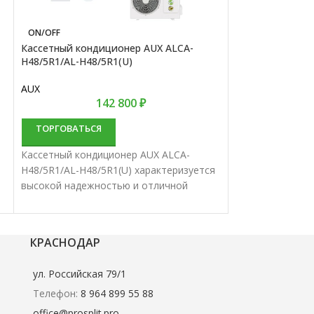
ON/OFF
ABH INVERTER
Касcетный кондиционер AUX ALCA-
Кассетный конд
H48/5R1/AL-H48/5R1(U)
ABH071G2ERG/1
AUX
Haier
142 800
₽
ТОРГОВАТЬСЯ
ТОРГОВАТЬС
Касcетный кондиционер AUX ALCA-
Кассетный конд
H48/5R1/AL-H48/5R1(U) характеризуется
ABH071G2ERG/1
высокой надежностью и отличной
т-
характеризуетс
производительностью. Кассетные сплит-
и отличной про
системы лучше всего подходят для
Кассетные спли
создания комфортной температуры
подходят для с
КРАСНОДАР
помещения
температуры п
ул. Российская 79/1
Телефон:
8 964 899 55 88
office@prosplit.pro