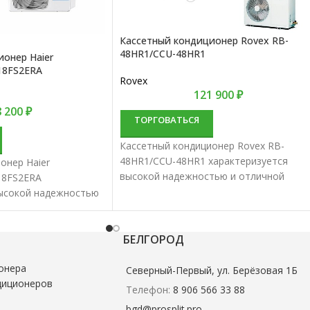
Кассетный кондиционер Rovex RB-
48HR1/CCU-48HR1
онер Haier
18FS2ERA
Rovex
121 900
₽
8 200
₽
ТОРГОВАТЬСЯ
Кассетный кондиционер Rovex RB-
48HR1/CCU-48HR1 характеризуется
онер Haier
высокой надежностью и отличной
18FS2ERA
производительностью. Кассетные спли
высокой надежностью
системы лучше всего подходят для
водительностью.
создания комфортной температуры
истемы лучше всего
помещения
дания комфортной
БЕЛГОРОД
ещения
онера
Северный-Первый, ул. Берёзовая 1Б
диционеров
Телефон:
8 906 566 33 88
bgd@prosplit.pro