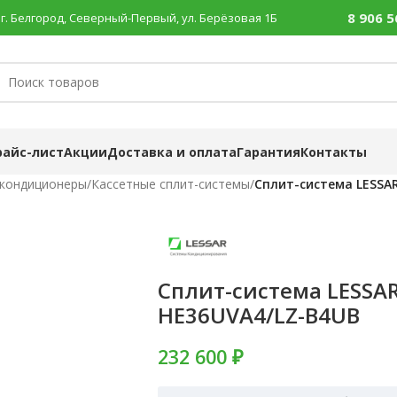
8 906 5
г. Белгород, Северный-Первый, ул. Берёзовая 1Б
райс-лист
Акции
Доставка и оплата
Гарантия
Контакты
 кондиционеры
/
Кассетные сплит-системы
/
Сплит-система LESSA
Сплит-система LESSAR
HE36UVA4/LZ-B4UB
232 600 ₽