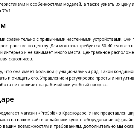
теристиками и особенностями моделей, а также узнать их цену
 79/1.
ем
и сравнительно с привычными настенными устройствами. Они т
пространстве по центру. Для монтажа требуется 30-40 см высот
ой интерьер и не занимает много места. Центральное расположе
вая сквозняков.
му, что она имеет большой функциональный ряд. Такой кондици
ать и очищать его. Управление и регулировка просты и интуити
абота не повлияет на рабочий или учебный процесс.
даре
едлагает магазин «ProSplit» в Краснодаре. У нас представлен 
каз на нашем сайте онлайн или купить оборудование оффлайн по
о вашим возможностям и требованиям. Дополнительно мы оказы