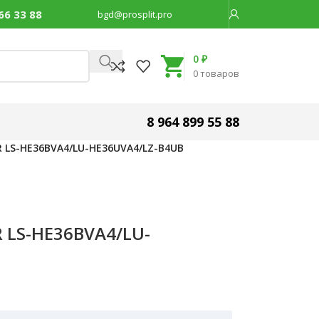
66 33 88
bgd@prosplit.pro
Код товара:
43110
0
₽
0
товаров
8 964 899 55 88
R LS-HE36BVA4/LU-HE36UVA4/LZ-B4UB
 LS-HE36BVA4/LU-