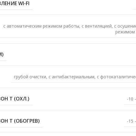
ЛЕНИЕ WI-FI
с автоматическим режимом работы
,
с вентиляцией
,
с осушени
режимом
М)
грубой очистки
,
с антибактериальным
,
с фотокаталитиче
Н T (ОХЛ.)
-10 
Н T (ОБОГРЕВ)
-15 