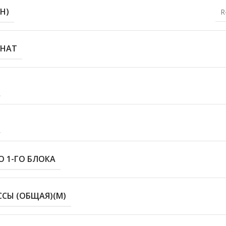
Н)
R
МНАТ
 1-ГО БЛОКА
СЫ (ОБЩАЯ)(М)