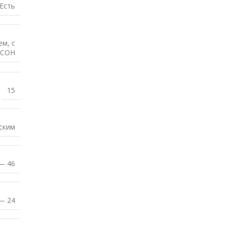
Есть
ем
,
с
 СОН
15
ским
— 46
— 24