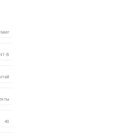
Haier
N1-B
итай
екты
40