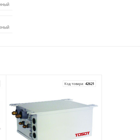
нный
рный
Код товара:
42621