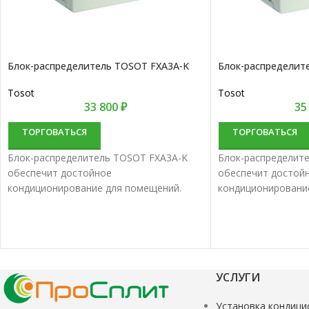
Блок-распределитель TOSOT FXA3A-K
Блок-распределит
Tosot
Tosot
33 800
₽
35
ТОРГОВАТЬСЯ
ТОРГОВАТЬСЯ
Блок-распределитель TOSOT FXA3A-K
Блок-распределит
обеспечит достойное
обеспечит достой
кондиционирование для помещений.
кондиционировани
Комплекты мультисплит-систем
Комплекты мульти
объединяют в себе качество и долгий
объединяют в себе
срок эксплуатации.
срок эксплуатации.
УСЛУГИ
Установка кондици