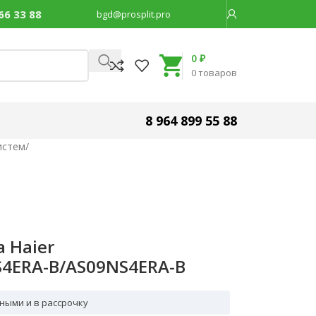
66 33 88
bgd@prosplit.pro
Код товара:
18589
0
₽
0
товаров
8 964 899 55 88
истем
/
 Haier
S4ERA-B/AS09NS4ERA-B
ными и в рассрочку