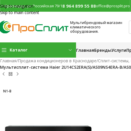
8 964 899 55 88
г. Краснодар, ул. Российская 79/1
office@prosplit.pro
Skip to navigation
Skip to main content
Мультибрендовый магазин
климатического
оборудования.
Каталог
Главная
Бренды
Услуги
П
Главная
/
Продажа кондиционеров в Краснодаре
/
Сплит-системы,
Мультисплит-система Haier 2U14CS2ERA(S)/AS09NS4ERA-B/AS
N1-B