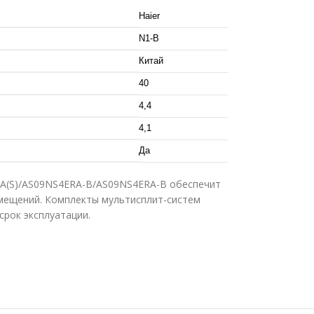
Haier
N1-B
Китай
40
4,4
4,1
Да
RA(S)/AS09NS4ERA-B/AS09NS4ERA-B обеспечит
мещений. Комплекты мультисплит-систем
срок эксплуатации.