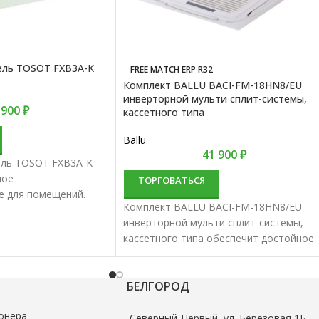
ель TOSOT FXB3A-K
FREE MATCH ERP R32
Комплект BALLU BACI-FM-18HN8/EU
инверторной мульти сплит-системы,
 900
₽
кассетного типа
Ballu
41 900
₽
ель TOSOT FXB3A-K
ное
ТОРГОВАТЬСЯ
е для помещений.
Комплект BALLU BACI-FM-18HN8/EU
сплит-систем
инверторной мульти сплит-системы,
 качество и долгий
кассетного типа обеспечит достойное
кондиционирование для помещений.
Комплекты мультисплит-систем
объединяют в себе качество и долгий
БЕЛГОРОД
срок эксплуатации.
онера
Северный-Первый, ул. Берёзовая 1Б