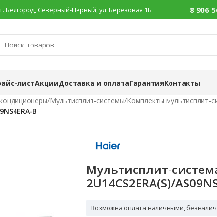
8 906 5
г. Белгород, Северный-Первый, ул. Берёзовая 1Б
райс-лист
Акции
Доставка и оплата
Гарантия
Контакты
 кондиционеры
/
Мультисплит-системы
/
Комплекты мультисплит-с
09NS4ERA-B
Мультисплит-система
2U14CS2ERA(S)/AS09N
Возможна оплата наличными, безналич