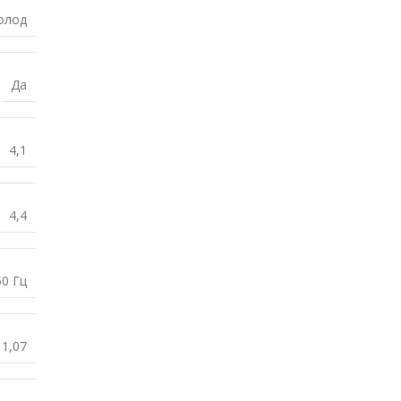
олод
Да
4,1
4,4
50 Гц
1,07