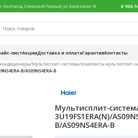
8 906 5
г. Белгород, Северный-Первый, ул. Берёзовая 1Б
райс-лист
Акции
Доставка и оплата
Гарантия
Контакты
 кондиционеры
/
Мультисплит-системы
/
Комплекты мультисплит-с
09NS4ERA-B/AS09NS4ERA-B
Мультисплит-система
3U19FS1ERA(N)/AS09N
B/AS09NS4ERA-B