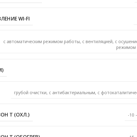
ЛЕНИЕ WI-FI
с автоматическим режимом работы
,
с вентиляцией
,
с осушени
режимом
М)
грубой очистки
,
с антибактериальным
,
с фотокаталитиче
Н T (ОХЛ.)
-10 
Н T (ОБОГРЕВ)