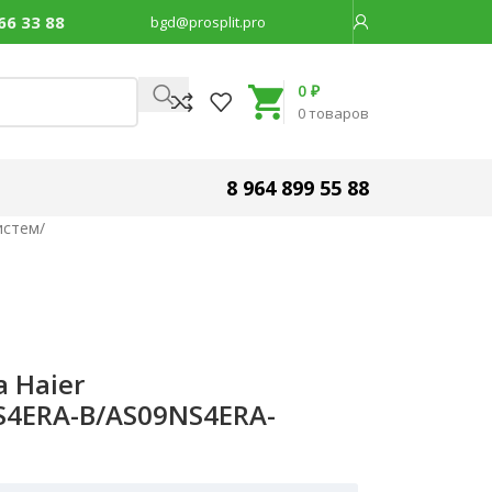
66 33 88
bgd@prosplit.pro
Код товара:
18603
0
₽
0
товаров
8 964 899 55 88
истем
/
 Haier
S4ERA-B/AS09NS4ERA-