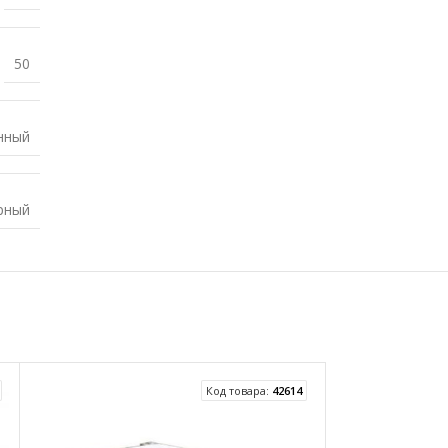
50
нный
рный
Код товара:
42614