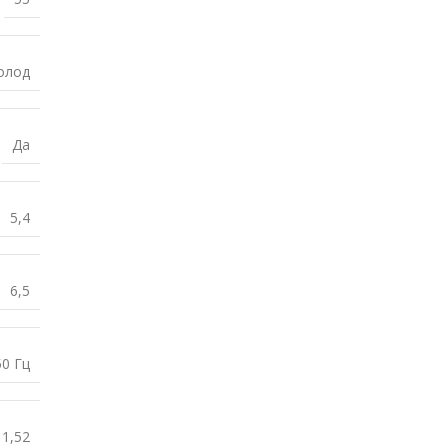
олод
Да
5,4
6,5
50 Гц
1,52