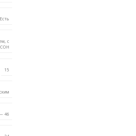
Есть
ем
,
с
 СОН
15
ским
— 46