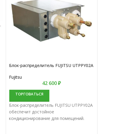
Блок-распределитель FUJITSU UTPPY02A
Блок-распредел
Fujitsu
Fujitsu
42 600
₽
ТОРГОВАТЬСЯ
ТОРГОВАТЬС
Блок-распределитель FUJITSU UTPPY02A
Блок-распредел
обеспечит достойное
обеспечит дост
кондиционирование для помещений.
кондиционирова
Комплекты мультисплит-систем
Комплекты муль
объединяют в себе качество и долгий
объединяют в с