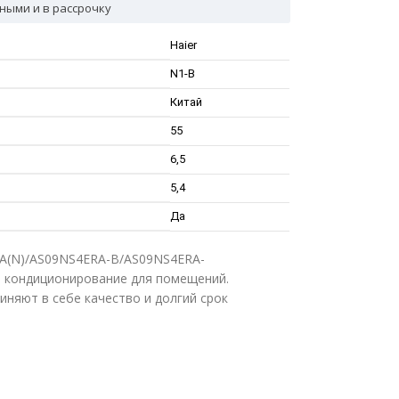
ными и в рассрочку
Haier
N1-B
Китай
55
6,5
5,4
Да
RA(N)/AS09NS4ERA-B/AS09NS4ERA-
 кондиционирование для помещений.
няют в себе качество и долгий срок