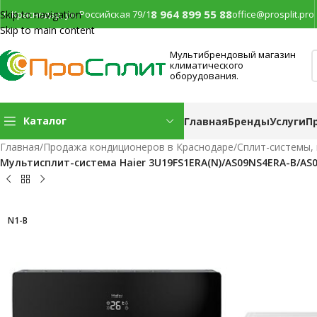
8 964 899 55 88
г. Краснодар, ул. Российская 79/1
office@prosplit.pro
Skip to navigation
Skip to main content
Мультибрендовый магазин
климатического
оборудования.
Каталог
Главная
Бренды
Услуги
П
Главная
/
Продажа кондиционеров в Краснодаре
/
Сплит-системы,
Мультисплит-система Haier 3U19FS1ERA(N)/AS09NS4ERA-B/AS
N1-B