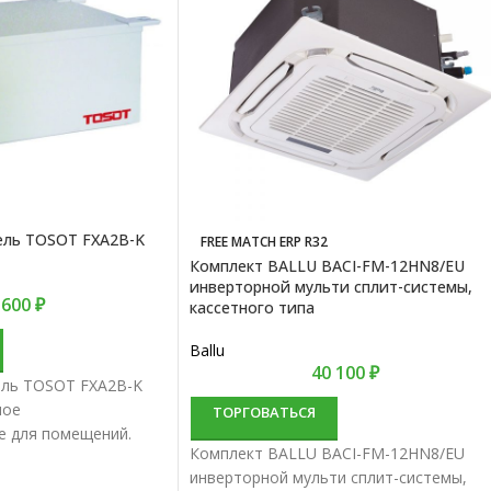
ель TOSOT FXA2B-K
FREE MATCH ERP R32
Комплект BALLU BACI-FM-12HN8/EU
инверторной мульти сплит-системы,
 600
₽
кассетного типа
Ballu
40 100
₽
ель TOSOT FXA2B-K
ное
ТОРГОВАТЬСЯ
е для помещений.
Комплект BALLU BACI-FM-12HN8/EU
сплит-систем
инверторной мульти сплит-системы,
 качество и долгий