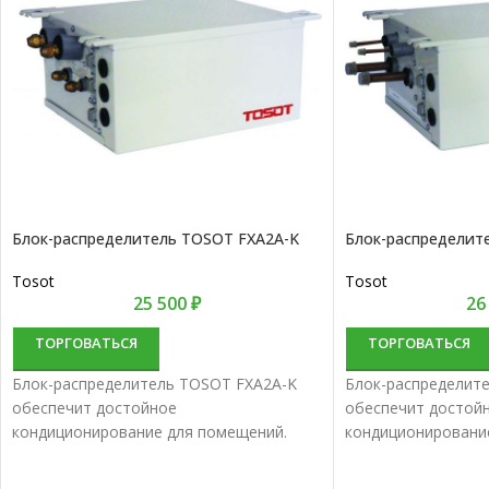
Блок-распределитель TOSOT FXA2A-K
Блок-распределит
Tosot
Tosot
25 500
₽
26
ТОРГОВАТЬСЯ
ТОРГОВАТЬСЯ
Блок-распределитель TOSOT FXA2A-K
Блок-распределит
обеспечит достойное
обеспечит достой
кондиционирование для помещений.
кондиционировани
Комплекты мультисплит-систем
Комплекты мульти
объединяют в себе качество и долгий
объединяют в себе