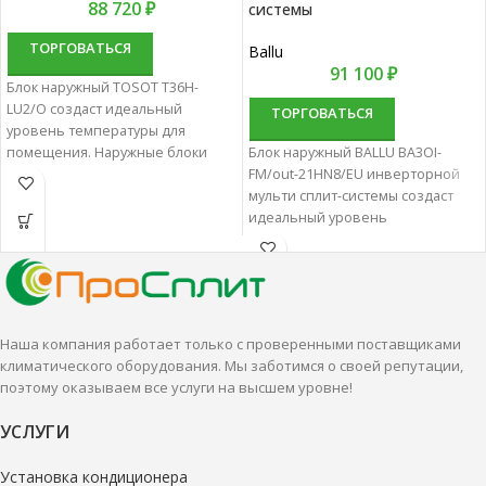
88 720
₽
системы
ТОРГОВАТЬСЯ
Ballu
91 100
₽
Блок наружный TOSOT T36H-
LU2/O создаст идеальный
ТОРГОВАТЬСЯ
уровень температуры для
помещения. Наружные блоки
Блок наружный BALLU BA3OI-
характеризуются надежностью и
FM/out-21HN8/EU инверторной
удобством для долгой работы.
мульти сплит-системы создаст
идеальный уровень
температуры для помещения.
Наружные блоки
характеризуются надежностью и
удобством для долгой работы.
Наша компания работает только с проверенными поставщиками
климатического оборудования. Мы заботимся о своей репутации,
поэтому оказываем все услуги на высшем уровне!
УСЛУГИ
Установка кондиционера