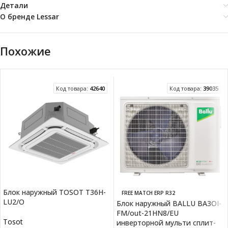
Детали
О бренде Lessar
Похожие
Код товара:
42640
Код товара:
39035
Блок наружный TOSOT T36H-
FREE MATCH ERP R32
LU2/O
Блок наружный BALLU BA3OI-
FM/out-21HN8/EU
Tosot
инверторной мульти сплит-