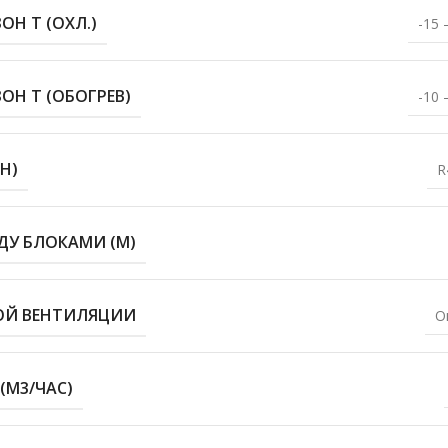
Н T (ОХЛ.)
-15 
Н T (ОБОГРЕВ)
-10 
Н)
R
ДУ БЛОКАМИ (М)
ОЙ ВЕНТИЛЯЦИИ
О
(М3/ЧАС)