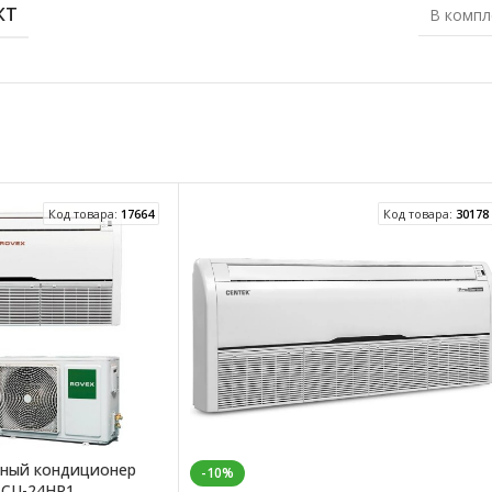
КТ
В компл
Код товара:
17664
Код товара:
30178
чный кондиционер
-10%
CCU-24HR1