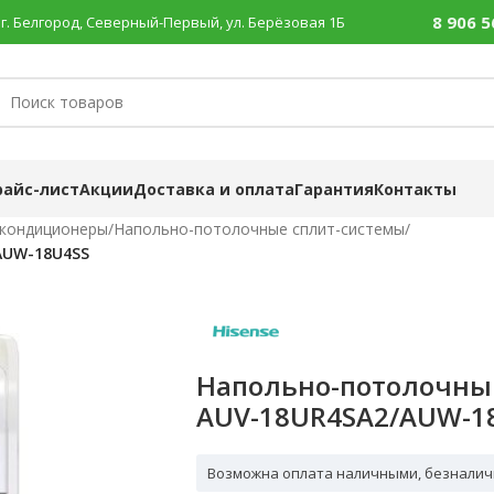
8 906 5
г. Белгород, Северный-Первый, ул. Берёзовая 1Б
райс-лист
Акции
Доставка и оплата
Гарантия
Контакты
 кондиционеры
/
Напольно-потолочные сплит-системы
/
AUW-18U4SS
Напольно-потолочны
AUV-18UR4SA2/AUW-1
Возможна оплата наличными, безналич