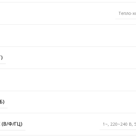
Тепло-х
)
Б)
(В/Ф/ГЦ)
1~, 220~240 В, 