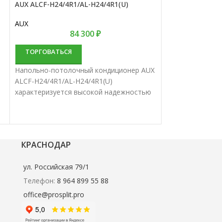
AUX ALCF-H24/4R1/AL-H24/4R1(U)
JAX
AUX
84 300
₽
ТОРГОВАТЬС
ТОРГОВАТЬСЯ
Напольно-потол
Напольно-потолочный кондиционер AUX
ACT-36 HE хара
ALCF-H24/4R1/AL-H24/4R1(U)
надежностью и 
характеризуется высокой надежностью
производительн
и отличной производительностью.
потолочные спл
Напольно-потолочные сплит-системы
удачный вариан
наиболее удачный вариант для создания
комфортной тер
комфортной территории.
КРАСНОДАР
ул. Российская 79/1
Телефон:
8 964 899 55 88
office@prosplit.pro