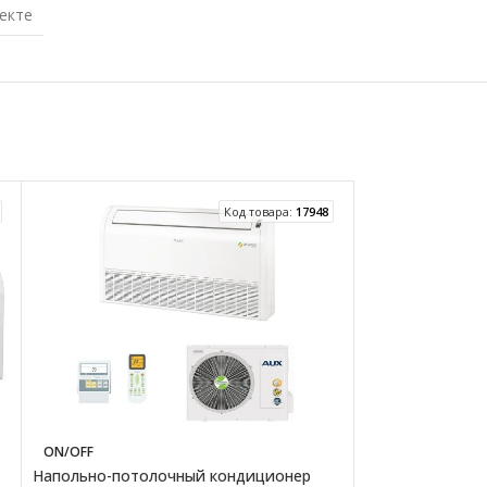
екте
Код товара:
17948
ON/OFF
Напольно-потол
Напольно-потолочный кондиционер
ACT-36 HE