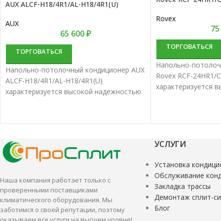
AUX ALCF-H18/4R1/AL-H18/4R1(U)
Rovex
AUX
75
65 600
₽
ТОРГОВАТЬСЯ
ТОРГОВАТЬСЯ
Напольно-потолоч
Напольно-потолочный кондиционер AUX
Rovex RCF-24HR1/
ALCF-H18/4R1/AL-H18/4R1(U)
характеризуется 
характеризуется высокой надежностью
и отличной произ
и отличной производительностью.
Напольно-потолоч
Напольно-потолочные сплит-системы
наиболее удачный 
наиболее удачный вариант для создания
комфортной терри
комфортной территории.
УСЛУГИ
Установка кондици
Обслуживание кон
Наша компания работает только с
Закладка трассы
проверенными поставщиками
Демонтаж сплит-с
климатического оборудования. Мы
Блог
заботимся о своей репутации, поэтому
оказываем все услуги на высшем уровне!