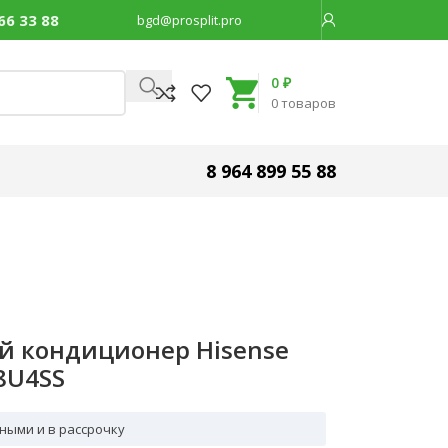
66 33 88
bgd@prosplit.pro
Код товара:
18058
0
₽
0
товаров
8 964 899 55 88
й кондиционер Hisense
8U4SS
ными и в рассрочку