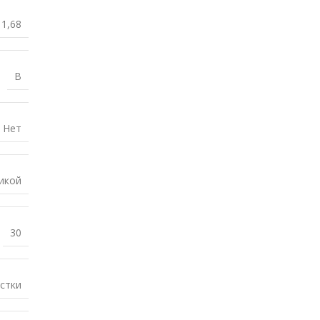
1,68
B
Нет
икой
30
стки