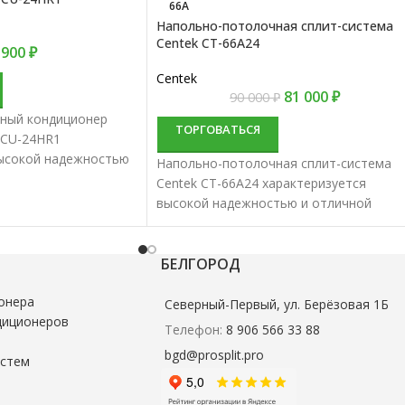
66А
Напольно-потолочная сплит-система
Centek CT-66А24
 900
₽
Centek
81 000
₽
90 000
₽
ный кондиционер
ТОРГОВАТЬСЯ
CCU-24HR1
высокой надежностью
Напольно-потолочная сплит-система
водительностью.
Centek CT-66А24 характеризуется
ные сплит-системы
высокой надежностью и отличной
вариант для создания
производительностью. Напольно-
тории.
потолочные сплит-системы наиболее
удачный вариант для создания
БЕЛГОРОД
комфортной территории.
онера
Северный-Первый, ул. Берёзовая 1Б
диционеров
Телефон:
8 906 566 33 88
bgd@prosplit.pro
истем