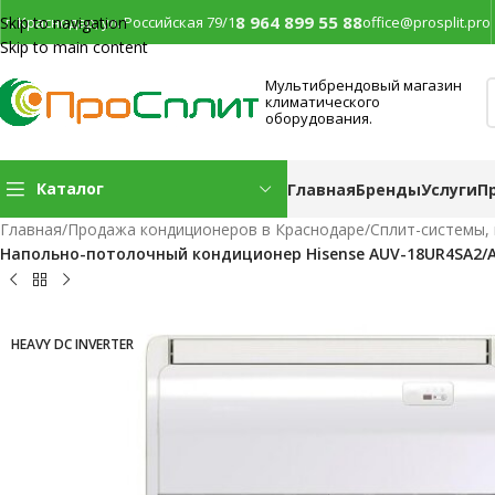
8 964 899 55 88
г. Краснодар, ул. Российская 79/1
office@prosplit.pro
Skip to navigation
Skip to main content
Мультибрендовый магазин
климатического
оборудования.
Каталог
Главная
Бренды
Услуги
П
Главная
/
Продажа кондиционеров в Краснодаре
/
Сплит-системы,
Напольно-потолочный кондиционер Hisense AUV-18UR4SA2/
HEAVY DC INVERTER