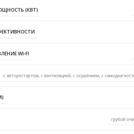
ОЩНОСТЬ (КВТ)
ФЕКТИВНОСТИ
ЛЕНИЕ WI-FI
с авторестартом
,
с вентиляцией
,
с осушением
,
с самодиагност
М)
грубой очи