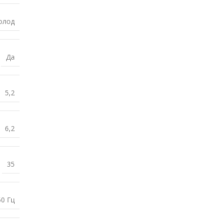
олод
Да
5,2
6,2
35
50 Гц