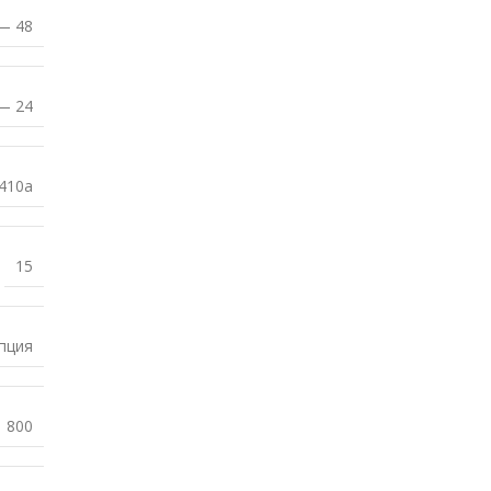
— 48
— 24
410a
15
пция
800