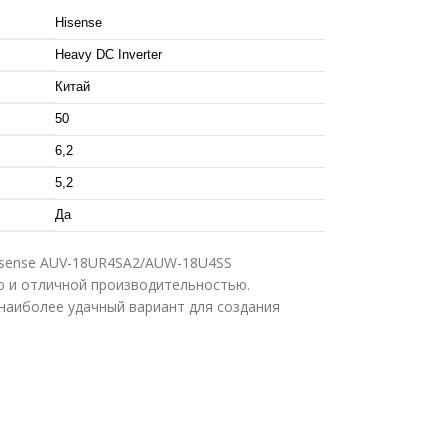
Hisense
Heavy DC Inverter
Китай
50
6,2
5,2
Да
isense AUV-18UR4SA2/AUW-18U4SS
ю и отличной производительностью.
наиболее удачный вариант для создания