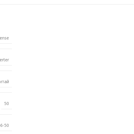
sense
erter
итай
50
46-50