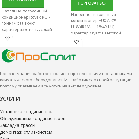
ТОРГОВАТЬСЯ
Напольно-потолочный
Напольно-потолочный
кондиционер Rovex RCF-
кондиционер AUX ALCF-
18HR1/CCU-18HR1
H18/4R1/AL-H18/4R1(U)
характеризуется высокой
характеризуется высокой
надежностью и отличной
надежностью и отличной
производительностью.
производительностью.
Напольно-потолочные сплит-
Напольно-потолочные сплит-
системы наиболее удачный
системы наиболее удачный
вариант для создания
вариант для создания
комфортной территории.
комфортной территории.
Наша компания работает только с проверенными поставщиками
климатического оборудования. Мы заботимся о своей репутации,
поэтому оказываем все услуги на высшем уровне!
УСЛУГИ
Установка кондиционера
Обслуживание кондиционеров
Закладка трассы
Демонтаж сплит-систем
Блог