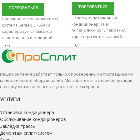
ТОРГОВАТЬСЯ
ТОРГОВАТЬСЯ
Напольно-потолочный
Напольно-потолочная сплит-
кондиционер Haier
система Centek CT-66А18
AC18CS1ERA(S)/1U18DS1EAA
характеризуется высокой
характеризуется высокой
надежностью и отличной
надежностью и отличной
производительностью.
производительностью.
Напольно-потолочные сплит-
Напольно-потолочные сплит-
системы наиболее удачный
системы наиболее удачный
вариант для создания
вариант для создания
комфортной территории.
Наша компания работает только с проверенными поставщиками
комфортной территории.
климатического оборудования. Мы заботимся о своей репутации,
поэтому оказываем все услуги на высшем уровне!
УСЛУГИ
Установка кондиционера
Обслуживание кондиционеров
Закладка трассы
Демонтаж сплит-систем
Блог