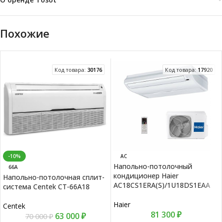
Похожие
Код товара:
30176
Код товара:
17920
AC
-10%
Напольно-потолочный
66А
кондиционер Haier
Напольно-потолочная сплит-
AC18CS1ERA(S)/1U18DS1EAA
система Centek CT-66А18
Haier
Centek
81 300
₽
63 000
₽
70 000
₽