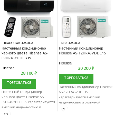
BLACK STAR CLASSIC A
NEO CLASSIC A
Настенный кондиционер
Настенный кондиционер
черного цвета Hisense AS-
Hisense AS-12HR4SVDDC15
09HR4SYDDEB35
Hisense
Hisense
30 200
₽
28 100
₽
ТОРГОВАТЬСЯ
ТОРГОВАТЬСЯ
Настенный кондиционер Hisense
Настенный кондиционер
AS-12HR4SVDDC15
черного цвета Hisense AS-
характеризуется высокой
09HR4SYDDEB35 характеризуется
надежностью и отличной
высокой надежностью и
производительностью.
отличной
Настенные сплит-системы лучше