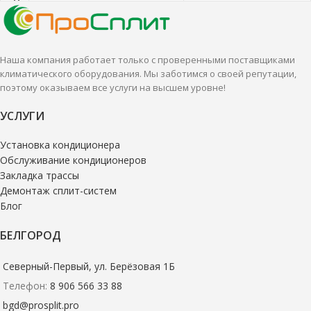
производительностью.
всего подходят для
Настенные сплит-системы лучше
кондиционирования небольших
всего подходят для
и средних помещений.
кондиционирования небольших
Наша компания работает только с проверенными поставщиками
и средних помещений.
климатического оборудования. Мы заботимся о своей репутации,
поэтому оказываем все услуги на высшем уровне!
УСЛУГИ
Установка кондиционера
Обслуживание кондиционеров
Закладка трассы
Демонтаж сплит-систем
Блог
БЕЛГОРОД
Северный-Первый, ул. Берёзовая 1Б
Телефон:
8 906 566 33 88
bgd@prosplit.pro