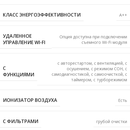
КЛАСС ЭНЕРГОЭФФЕКТИВНОСТИ
A++
УДАЛЕННОЕ
Опция доступна при подключении
УПРАВЛЕНИЕ WI-FI
съемного Wi-Fi модуля
с авторестартом
,
с вентиляцией
,
с
С
осушением
,
с режимом СОН
,
с
ФУНКЦИЯМИ
самодиагностикой
,
с самоочисткой
,
с
таймером
,
с турборежимом
ИОНИЗАТОР ВОЗДУХА
Есть
С ФИЛЬТРАМИ
грубой очистки