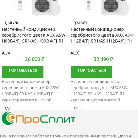
FJ SILVER
FJ SILVER
Настенный кондиционер
Настенный кондиционер
серебристого цвета AUX ASW-
серебристого цвета AUX ASW-
H09B4/FJ-SR1/AS-H09B4/FJ-R1
H12B4/FJ-SR1/AS-H12B4/FJ-R1
AUX
AUX
26 000
₽
32 490
₽
ТОРГОВАТЬСЯ
ТОРГОВАТЬСЯ
Настенный кондиционер
Настенный кондиционер
серебристого цвета AUX ASW-
серебристого цвета AUX ASW-
H09B4/FJ-SR1/AS-H09B4/FJ-R1
H12B4/FJ-SR1/AS-H12B4/FJ-R1
характеризуется высокой
характеризуется высокой
надежностью и отличной
надежностью и отличной
производительностью.
производительностью.
Настенные сплит-системы лучше
Настенные сплит-системы лучше
всего подходят для
всего подходят для
кондиционирования небольших
кондиционирования небольших
Наша компания работает только с проверенными поставщиками
и средних помещений.
и средних помещений.