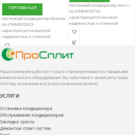
Настенный кондиционер Hisense
ТОРГОВАТЬСЯ
AS-07HR4SYDTG5
характеризуется высокой
Настенный кондиционер Hisense
надежностью и отличной
AS-07HR4SYDDC5
производительностью.
характеризуется высокой
Настенные сплит-системы лучше
надежностью и отличной
всего подходят для
производительностью.
кондиционирования небольших
Настенные сплит-системы лучше
и средних помещений.
всего подходят для
кондиционирования небольших
и средних помещений.
Наша компания работает только с проверенными поставщиками
климатического оборудования. Мы заботимся о своей репутации,
поэтому оказываем все услуги на высшем уровне!
УСЛУГИ
Установка кондиционера
Обслуживание кондиционеров
Закладка трассы
Демонтаж сплит-систем
Блог