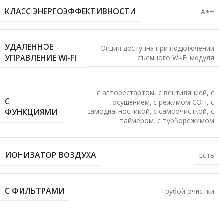
КЛАСС ЭНЕРГОЭФФЕКТИВНОСТИ
A++
УДАЛЕННОЕ
Опция доступна при подключении
УПРАВЛЕНИЕ WI-FI
съемного Wi-Fi модуля
с авторестартом
,
с вентиляцией
,
с
С
осушением
,
с режимом СОН
,
с
ФУНКЦИЯМИ
самодиагностикой
,
с самоочисткой
,
с
таймером
,
с турборежимом
ИОНИЗАТОР ВОЗДУХА
Есть
С ФИЛЬТРАМИ
грубой очистки