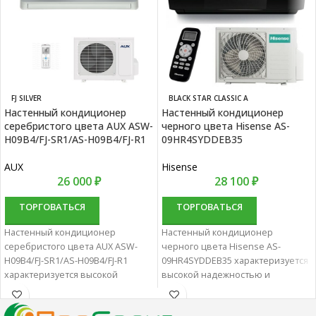
BLACK STAR CLASSIC A
FJ SILVER
Настенный кондиционер
Настенный кондиционер
черного цвета Hisense AS-
серебристого цвета AUX ASW-
09HR4SYDDEB35
H09B4/FJ-SR1/AS-H09B4/FJ-R1
Hisense
AUX
28 100
₽
26 000
₽
ТОРГОВАТЬСЯ
ТОРГОВАТЬСЯ
Настенный кондиционер
Настенный кондиционер
черного цвета Hisense AS-
серебристого цвета AUX ASW-
09HR4SYDDEB35 характеризуется
H09B4/FJ-SR1/AS-H09B4/FJ-R1
высокой надежностью и
характеризуется высокой
отличной
надежностью и отличной
производительностью.
производительностью.