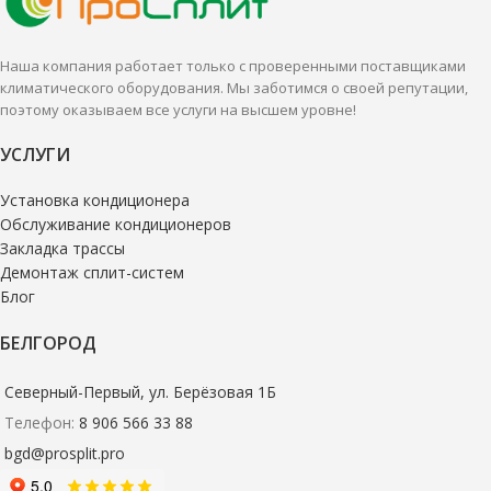
Настенные сплит-системы лучше
Настенные сплит-системы лучше
всего подходят для
всего подходят для
кондиционирования небольших
кондиционирования небольших
Наша компания работает только с проверенными поставщиками
и средних помещений.
и средних помещений.
климатического оборудования. Мы заботимся о своей репутации,
поэтому оказываем все услуги на высшем уровне!
УСЛУГИ
Установка кондиционера
Обслуживание кондиционеров
Закладка трассы
Демонтаж сплит-систем
Блог
БЕЛГОРОД
Северный-Первый, ул. Берёзовая 1Б
Телефон:
8 906 566 33 88
bgd@prosplit.pro