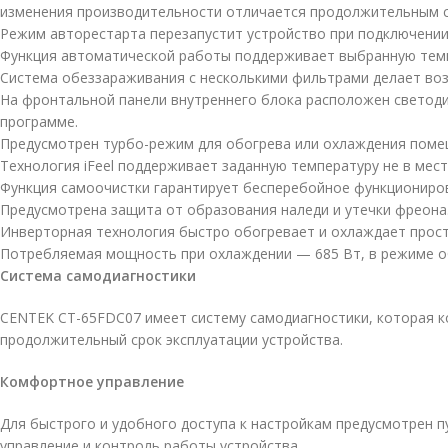
изменения производительности отличается продолжительным с
Режим авторестарта перезапустит устройство при подключении
Функция автоматической работы поддерживает выбранную темп
Система обеззараживания с несколькими фильтрами делает воз
На фронтальной панели внутреннего блока расположен светоди
программе.
Предусмотрен турбо-режим для обогрева или охлаждения помещ
Технология iFeel поддерживает заданную температуру не в мест
Функция самоочистки гарантирует бесперебойное функциониров
Предусмотрена защита от образования наледи и утечки фреона
Инверторная технология быстро обогревает и охлаждает прост
Потребляемая мощность при охлаждении — 685 Вт, в режиме о
Система самодиагностики
CENTEK CT-65FDC07 имеет систему самодиагностики, которая к
продолжительный срок эксплуатации устройства.
Комфортное управление
Для быстрого и удобного доступа к настройкам предусмотрен 
управление и контроль работы устройства.