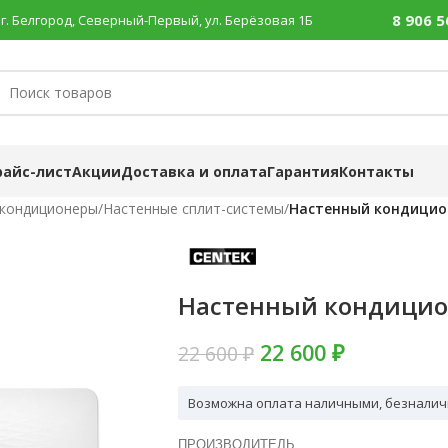
8 906 5
г. Белгород, Северный-Первый, ул. Берёзовая 1Б
райс-лист
Акции
Доставка и оплата
Гарантия
Контакты
 кондиционеры
/
Настенные сплит-системы
/
Настенный кондицио
Настенный кондицио
22 600 ₽
22 600 ₽
Возможна оплата наличными, безналич
ПРОИЗВОДИТЕЛЬ