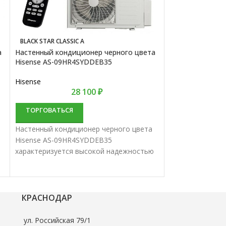
BLACK STAR CLASSIC A
HIT HH2
а
Настенный кондиционер черного цвета
Настенный конд
Hisense AS-09HR4SYDDEB35
07 HH2
Hisense
Green
28 100
₽
ТОРГОВАТЬСЯ
ТОРГОВАТЬС
Настенный кондиционер черного цвета
Настенный конд
Hisense AS-09HR4SYDDEB35
07 HH2 характе
характеризуется высокой надежностью
надежностью и 
и отличной производительностью.
производительн
Настенные сплит-системы лучше всего
сплит-системы 
подходят для кондиционирования
для кондициони
небольших и средних помещений.
средних помеще
КРАСНОДАР
ул. Российская 79/1