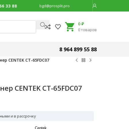
66 33 88
bgd@prosplit.pro
Код товара:
43867
0
₽
0
товаров
8 964 899 55 88
нер CENTEK CT-65FDC07
нер CENTEK CT-65FDC07
ными и в рассрочку
Centek