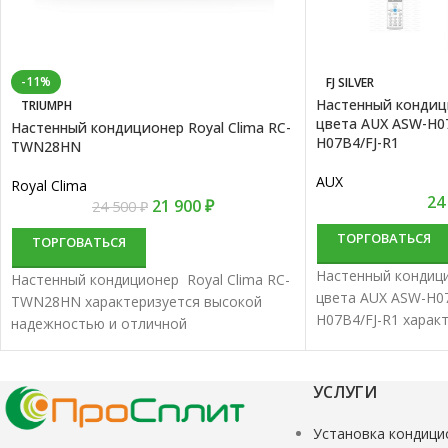
-11%
FJ SILVER
Настенный кондиц
TRIUMPH
цвета AUX ASW-H07
Настенный кондиционер Royal Clima RC-
H07B4/FJ-R1
TWN28HN
AUX
Royal Clima
24
21 900
₽
24 500
₽
ТОРГОВАТЬСЯ
ТОРГОВАТЬСЯ
Настенный кондиц
Настенный кондиционер Royal Clima RC-
цвета AUX ASW-H07
TWN28HN характеризуется высокой
H07B4/FJ-R1 харак
надежностью и отличной
надежностью и от
производительностью. Настенные
производительнос
сплит-системы лучше всего подходят
сплит-системы луч
для кондиционирования небольших и
УСЛУГИ
для кондициониро
средних помещений.
средних помещени
Установка кондици