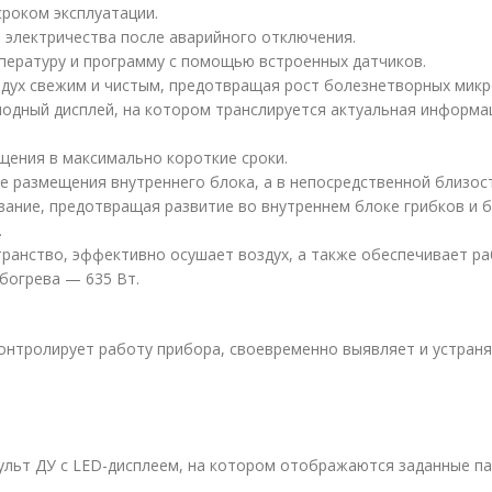
роком эксплуатации.
 электричества после аварийного отключения.
ературу и программу с помощью встроенных датчиков.
дух свежим и чистым, предотвращая рост болезнетворных микр
одный дисплей, на котором транслируется актуальная информа
ения в максимально короткие сроки.
е размещения внутреннего блока, а в непосредственной близост
ание, предотвращая развитие во внутреннем блоке грибков и б
.
ранство, эффективно осушает воздух, а также обеспечивает ра
богрева — 635 Вт.
онтролирует работу прибора, своевременно выявляет и устран
пульт ДУ с LED-дисплеем, на котором отображаются заданные 