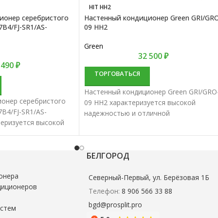
HIT HH2
Настенный кондиционер Green GRI/GR
ионер серебристого
09 HH2
B4/FJ-SR1/AS-
Green
32 500
₽
 490
₽
ТОРГОВАТЬСЯ
Настенный кондиционер Green GRI/GRO
ионер серебристого
09 HH2 характеризуется высокой
B4/FJ-SR1/AS-
надежностью и отличной
теризуется высокой
производительностью. Настенные
личной
сплит-системы лучше всего подходят
тью. Настенные
для кондиционирования небольших и
ше всего подходят
БЕЛГОРОД
средних помещений.
вания небольших и
онера
й.
Северный-Первый, ул. Берёзовая 1Б
диционеров
Телефон:
8 906 566 33 88
bgd@prosplit.pro
истем