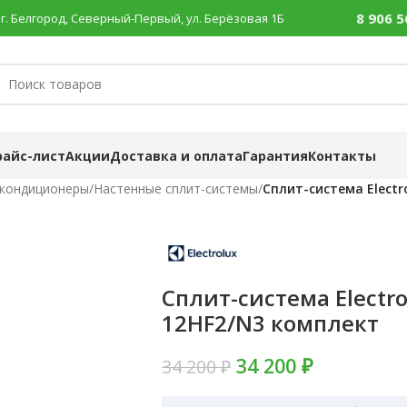
8 906 5
г. Белгород, Северный-Первый, ул. Берёзовая 1Б
райс-лист
Акции
Доставка и оплата
Гарантия
Контакты
 кондиционеры
/
Настенные сплит-системы
/
Сплит-система Electr
Сплит-система Electrol
12HF2/N3 комплект
34 200 ₽
34 200 ₽