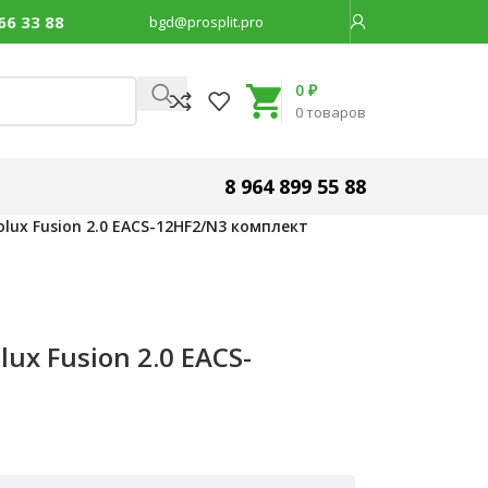
66 33 88
bgd@prosplit.pro
Код товара:
46511
0
₽
0
товаров
8 964 899 55 88
olux Fusion 2.0 EACS-12HF2/N3 комплект
ux Fusion 2.0 EACS-