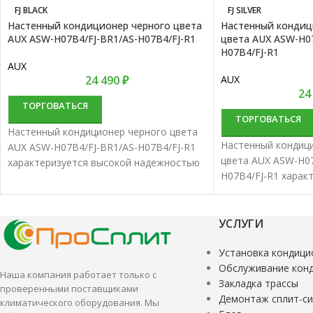
FJ BLACK
FJ SILVER
Настенный кондиционер черного цвета
Настенный кондиц
AUX ASW-H07B4/FJ-BR1/AS-H07B4/FJ-R1
цвета AUX ASW-H07
H07B4/FJ-R1
AUX
24 490
₽
AUX
24
ТОРГОВАТЬСЯ
ТОРГОВАТЬСЯ
Настенный кондиционер черного цвета
Настенный кондиц
AUX ASW-H07B4/FJ-BR1/AS-H07B4/FJ-R1
цвета AUX ASW-H07
характеризуется высокой надежностью
H07B4/FJ-R1 харак
и отличной производительностью.
надежностью и от
Настенные сплит-системы лучше всего
производительнос
подходят для кондиционирования
сплит-системы луч
УСЛУГИ
небольших и средних помещений.
для кондициониро
Установка кондици
средних помещени
Обслуживание кон
Наша компания работает только с
Закладка трассы
проверенными поставщиками
Демонтаж сплит-с
климатического оборудования. Мы