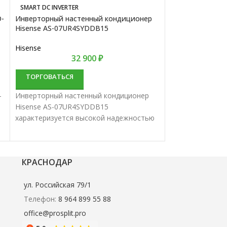
SMART DC INVERTER
SMART DC INVERT
O-
Инверторный настенный кондиционер
Инверторный н
Hisense AS-07UR4SYDDB15
Hisense AS-09U
Hisense
Hisense
32 900
₽
ТОРГОВАТЬСЯ
ТОРГОВАТЬС
-
Инверторный настенный кондиционер
Инверторный на
Hisense AS-07UR4SYDDB15
Hisense AS-09U
характеризуется высокой надежностью
характеризуетс
и отличной производительностью.
и отличной про
Настенные сплит-системы лучше всего
Настенные спли
подходят для кондиционирования
подходят для к
КРАСНОДАР
небольших и средних помещений.
небольших и ср
ул. Российская 79/1
Телефон:
8 964 899 55 88
office@prosplit.pro