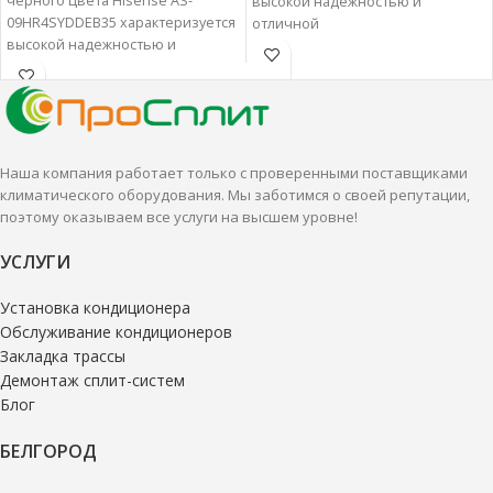
черного цвета Hisense AS-
высокой надежностью и
09HR4SYDDEB35 характеризуется
отличной
высокой надежностью и
производительностью.
отличной
Настенные сплит-системы лучше
производительностью.
всего подходят для
Настенные сплит-системы лучше
кондиционирования небольших
всего подходят для
и средних помещений.
кондиционирования небольших
Наша компания работает только с проверенными поставщиками
и средних помещений.
климатического оборудования. Мы заботимся о своей репутации,
поэтому оказываем все услуги на высшем уровне!
УСЛУГИ
Установка кондиционера
Обслуживание кондиционеров
Закладка трассы
Демонтаж сплит-систем
Блог
БЕЛГОРОД