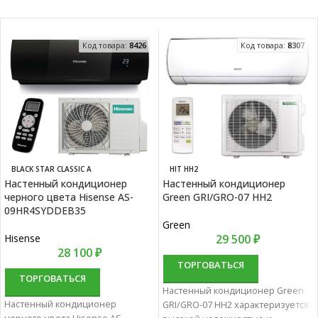
Код товара:
8426
Код товара:
8307
BLACK STAR CLASSIC A
HIT HH2
Настенный кондиционер
Настенный кондиционер
черного цвета Hisense AS-
Green GRI/GRO-07 HH2
09HR4SYDDEB35
Green
Hisense
29 500
₽
28 100
₽
ТОРГОВАТЬСЯ
ТОРГОВАТЬСЯ
Настенный кондиционер Green
Настенный кондиционер
GRI/GRO-07 HH2 характеризуется