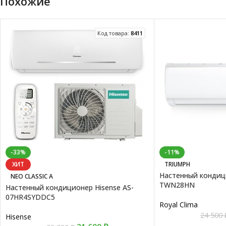
Похожие
Код товара:
8411
-33%
-11%
ХИТ
TRIUMPH
Настенный кондици
NEO CLASSIC A
TWN28HN
Настенный кондиционер Hisense AS-
07HR4SYDDC5
Royal Clima
24 500
Hisense