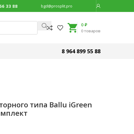
66 33 88
bgd@prosplit.pro
Код товара:
47199
0
₽
0
товаров
8 964 899 55 88
орного типа Ballu iGreen
омплект