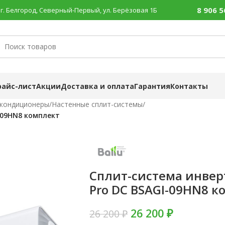
8 906 5
г. Белгород, Северный-Первый, ул. Берёзовая 1Б
райс-лист
Акции
Доставка и оплата
Гарантия
Контакты
 кондиционеры
/
Настенные сплит-системы
/
I-09HN8 комплект
Сплит-система инверт
Pro DC BSAGI-09HN8 к
26 200 ₽
26 200 ₽