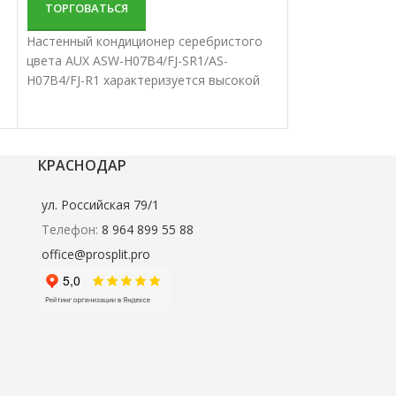
ТОРГОВАТЬСЯ
ТОРГОВАТЬС
Настенный кондиционер серебристого
Настенный конд
цвета AUX ASW-H07B4/FJ-SR1/AS-
цвета AUX ASW-
H07B4/FJ-R1 характеризуется высокой
H09B4/FJ-R1 ха
надежностью и отличной
надежностью и 
производительностью. Настенные
производительн
сплит-системы лучше всего подходят
сплит-системы 
для кондиционирования небольших и
для кондициони
КРАСНОДАР
средних помещений.
средних помеще
ул. Российская 79/1
Телефон:
8 964 899 55 88
office@prosplit.pro