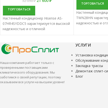
21 600
₽
32 090
₽
ТОРГОВАТЬСЯ
ТОРГОВАТЬСЯ
Настенный кондици
TWN28HN характер
Настенный кондиционер Hisense AS-
надежностью и от
07HR4SYDDC5 характеризуется высокой
производительнос
надежностью и отличной
сплит-системы луч
производительностью. Настенные
для кондициониро
сплит-системы лучше всего подходят
средних помещени
для кондиционирования небольших и
УСЛУГИ
средних помещений.
Установка кондици
Обслуживание кон
Наша компания работает только с
Закладка трассы
проверенными поставщиками
Демонтаж сплит-с
климатического оборудования. Мы
Блог
заботимся о своей репутации, поэтому
оказываем все услуги на высшем уровне!