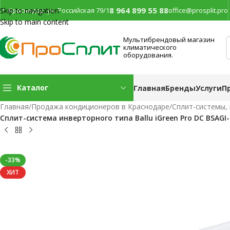
8 964 899 55 88
г. Краснодар, ул. Российская 79/1
office@prosplit.pro
Skip to navigation
Skip to main content
Мультибрендовый магазин
климатического
оборудования.
Каталог
Главная
Бренды
Услуги
П
Главная
/
Продажа кондиционеров в Краснодаре
/
Сплит-системы,
Сплит-система инверторного типа Ballu iGreen Pro DC BSAG
-33%
ХИТ