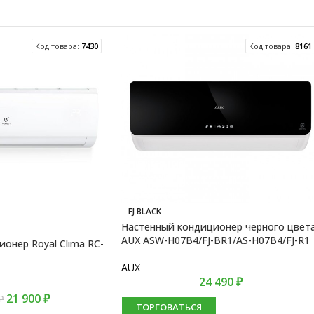
Код товара:
7430
Код товара:
8161
FJ BLACK
Настенный кондиционер черного цвет
AUX ASW-H07B4/FJ-BR1/AS-H07B4/FJ-R1
онер Royal Clima RC-
AUX
24 490
₽
21 900
₽
₽
ТОРГОВАТЬСЯ