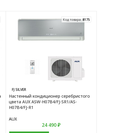
Код товара:
8175
FJ SILVER
FJ SILVER
а
Настенный кондиционер серебристого
Настенный конд
цвета AUX ASW-H07B4/FJ-SR1/AS-
цвета AUX ASW-
H07B4/FJ-R1
H09B4/FJ-R1
AUX
AUX
24 490
₽