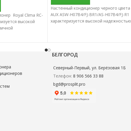
Настенный кондиционер черного цвета
AUX ASW-H07B4/FJ-BR1/AS-H07B4/FJ-R1
онер Royal Clima RC-
характеризуется высокой надежностью
изуется высокой
и отличной производительностью.
личной
Настенные сплит-системы лучше всего
тью. Настенные
подходят для кондиционирования
ше всего подходят
небольших и средних помещений.
вания небольших и
й.
БЕЛГОРОД
онера
Северный-Первый, ул. Берёзовая 1Б
диционеров
Телефон:
8 906 566 33 88
bgd@prosplit.pro
истем