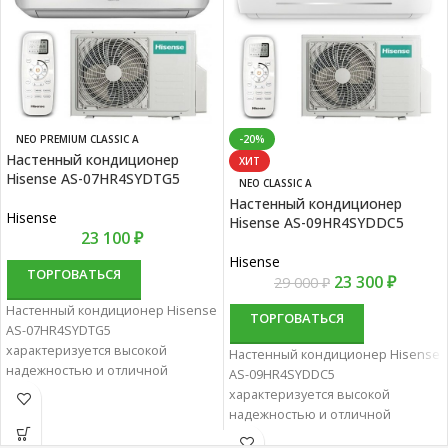
NEO PREMIUM CLASSIC A
-20%
Настенный кондиционер
ХИТ
Hisense AS-07HR4SYDTG5
NEO CLASSIC A
Настенный кондиционер
Hisense
Hisense AS-09HR4SYDDC5
23 100
₽
Hisense
ТОРГОВАТЬСЯ
23 300
₽
29 000
₽
Настенный кондиционер Hisense
ТОРГОВАТЬСЯ
AS-07HR4SYDTG5
характеризуется высокой
Настенный кондиционер Hisense
надежностью и отличной
AS-09HR4SYDDC5
производительностью.
характеризуется высокой
Настенные сплит-системы лучше
надежностью и отличной
всего подходят для
производительностью.