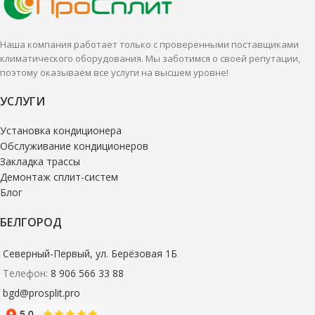
Настенные сплит-системы лучше
всего подходят для
всего подходят для
кондиционирования небольших
кондиционирования небольших
и средних помещений.
Наша компания работает только с проверенными поставщиками
и средних помещений.
климатического оборудования. Мы заботимся о своей репутации,
поэтому оказываем все услуги на высшем уровне!
УСЛУГИ
Установка кондиционера
Обслуживание кондиционеров
Закладка трассы
Демонтаж сплит-систем
Блог
БЕЛГОРОД
Северный-Первый, ул. Берёзовая 1Б
Телефон:
8 906 566 33 88
bgd@prosplit.pro