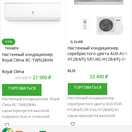
-11%
FJ SILVER
Настенный кондиционер
TRIUMPH
серебристого цвета AUX ASW-
Настенный кондиционер
H12B4/FJ-SR1/AS-H12B4/FJ-R1
Royal Clima RC-TWN28HN
AUX
Royal Clima
32 490
₽
21 900
₽
24 500
₽
ТОРГОВАТЬСЯ
ТОРГОВАТЬСЯ
Настенный кондиционер
Настенный кондиционер Royal
серебристого цвета AUX ASW-
Clima RC-TWN28HN
H12B4/FJ-SR1/AS-H12B4/FJ-R1
характеризуется высокой
характеризуется высокой
надежностью и отличной
надежностью и отличной
производительностью.
производительностью.
Настенные сплит-системы лучше