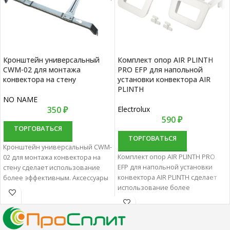
Кронштейн универсальный
Комплект опор AIR PLINTH
CWM-02 для монтажа
PRO EFP для напольной
конвектора на стену
установки конвектора AIR
PLINTH
NO NAME
350
₽
Electrolux
590
₽
ТОРГОВАТЬСЯ
ТОРГОВАТЬСЯ
Кронштейн универсальный CWM-
Комплект опор AIR PLINTH PRO
02 для монтажа конвектора на
EFP для напольной установки
стену сделает использование
конвектора AIR PLINTH сделает
более эффективным. Аксессуары
использование более
для обогревателей
эффективным. Аксессуары для
характеризуются отменным
обогревателей характеризуются
качеством и надежностью.
отменным качеством и
надежностью.