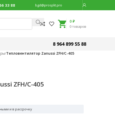
66 33 88
bgd@prosplit.pro
Код товара:
31656
0
₽
0
товаров
8 964 899 55 88
оры
/
Тепловентилятор Zanussi ZFH/C-405
ssi ZFH/C-405
ными и в рассрочку