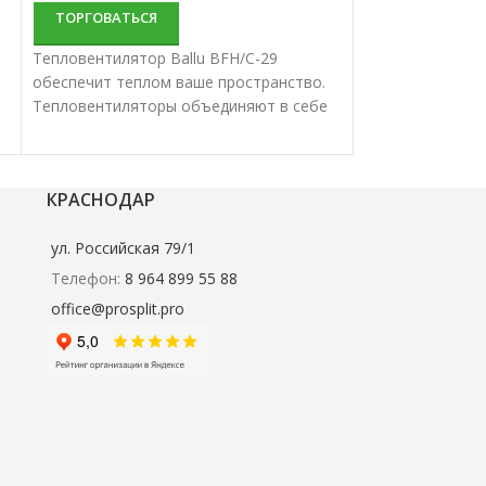
ТОРГОВАТЬСЯ
ТОРГОВАТЬС
Тепловентилятор Ballu BFH/С-29
Тепловентилято
обеспечит теплом ваше пространство.
обеспечит тепл
Тепловентиляторы объединяют в себе
Тепловентилято
качество и долгий срок эксплуатации.
качество и долг
КРАСНОДАР
ул. Российская 79/1
Телефон:
8 964 899 55 88
office@prosplit.pro