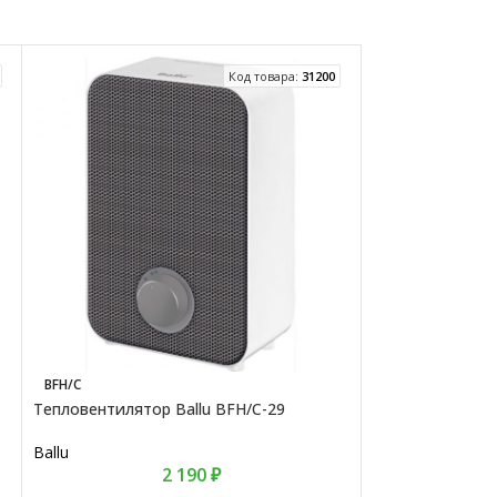
Код товара:
31200
BFH/С
ZFH/C
Тепловентилятор Ballu BFH/С-29
Тепловентилято
Ballu
Zanussi
2 190
₽