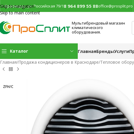
8 964 899 55 88
г. Краснодар, ул. Российская 79/1
office@prosplit.pro
Skip to navigation
Skip to main content
Мультибрендовый магазин
климатического
оборудования.
Каталог
Главная
Бренды
Услуги
П
Главная
/
Продажа кондиционеров в Краснодаре
/
Тепловое обор
ZFH/C