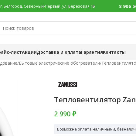
8 906 5
г. Белгород, Северный-Первый, ул. Берёзовая 1Б
райс-лист
Акции
Доставка и оплата
Гарантия
Контакты
удование
/
Бытовые электрические обогреватели
/
Тепловентилят
Тепловентилятор Zanu
2 990 ₽
Возможна оплата наличными, безналич