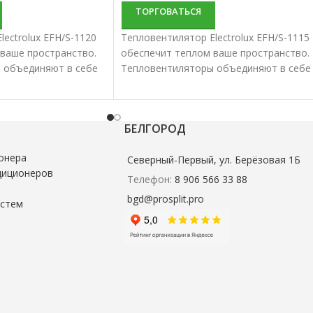
ТОРГОВАТЬСЯ
ectrolux EFH/S-1120
Тепловентилятор Electrolux EFH/S-1115
ваше пространство.
обеспечит теплом ваше пространство.
 объединяют в себе
Тепловентиляторы объединяют в себе
срок эксплуатации.
качество и долгий срок эксплуатации.
БЕЛГОРОД
онера
Северный-Первый, ул. Берёзовая 1Б
диционеров
Телефон:
8 906 566 33 88
bgd@prosplit.pro
истем