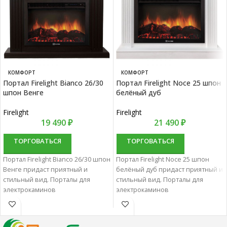
КОМФОРТ
КОМФОРТ
Портал Firelight Bianco 26/30
Портал Firelight Noce 25 шпон
шпон Венге
белёный дуб
Firelight
Firelight
19 490
₽
21 490
₽
ТОРГОВАТЬСЯ
ТОРГОВАТЬСЯ
Портал Firelight Bianco 26/30 шпон
Портал Firelight Noce 25 шпон
Венге придаст приятный и
белёный дуб придаст приятный и
стильный вид. Порталы для
стильный вид. Порталы для
электрокаминов
электрокаминов
характеризуются отменным
характеризуются отменным
качеством и надежностью.
качеством и надежностью.