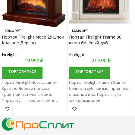
КОМФОРТ
КОМФОРТ
Портал Firelight Noce 25 шпон
Портал Firelight Frame 30
Красное Дерево
шпон белёный дуб
Firelight
Firelight
19 990
₽
21 590
₽
ТОРГОВАТЬСЯ
ТОРГОВАТЬСЯ
Портал Firelight Noce 25 шпон
Портал Firelight Frame 30 шпон
Красное Дерево придаст
белёный дуб придаст приятный и
приятный и стильный вид.
стильный вид. Порталы для
Порталы для электрокаминов
электрокаминов
характеризуются отменным
характеризуются отменным
качеством и надежностью.
качеством и надежностью.