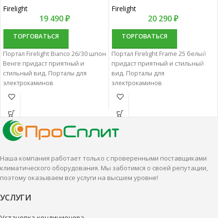
Firelight
Firelight
19 490
₽
20 290
₽
ТОРГОВАТЬСЯ
ТОРГОВАТЬСЯ
Портал Firelight Bianco 26/30 шпон
Портал Firelight Frame 25 белый
Венге придаст приятный и
придаст приятный и стильный
стильный вид. Порталы для
вид. Порталы для
электрокаминов
электрокаминов
характеризуются отменным
характеризуются отменным
качеством и надежностью.
качеством и надежностью.
Наша компания работает только с проверенными поставщиками
климатического оборудования. Мы заботимся о своей репутации,
поэтому оказываем все услуги на высшем уровне!
УСЛУГИ
Установка кондиционера