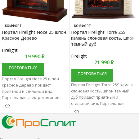
КОМФОРТ
КОМФОРТ
Портал Firelight Noce 25 шпон
Портал Firelight Torre 25S
Красное Дерево
камень слоновая кость, шпон
темный дуб
Firelight
19 990
₽
Firelight
21 990
₽
ТОРГОВАТЬСЯ
ТОРГОВАТЬСЯ
Портал Firelight Noce 25 шпон
Портал Firelight Torre 25S камень
Красное Дерево придаст
слоновая кость, шпон темный
приятный и стильный вид.
дуб придаст приятный и
Порталы для электрокаминов
стильный вид. Порталы для
характеризуются отменным
электрокаминов
качеством и надежностью.
характеризуются отменным
качеством и надежностью.