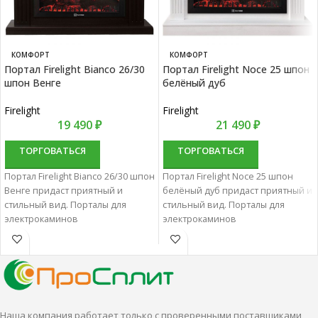
КОМФОРТ
КОМФОРТ
Портал Firelight Bianco 26/30
Портал Firelight Noce 25 шпон
шпон Венге
белёный дуб
Firelight
Firelight
19 490
₽
21 490
₽
ТОРГОВАТЬСЯ
ТОРГОВАТЬСЯ
Портал Firelight Bianco 26/30 шпон
Портал Firelight Noce 25 шпон
Венге придаст приятный и
белёный дуб придаст приятный и
стильный вид. Порталы для
стильный вид. Порталы для
электрокаминов
электрокаминов
характеризуются отменным
характеризуются отменным
качеством и надежностью.
качеством и надежностью.
Наша компания работает только с проверенными поставщиками