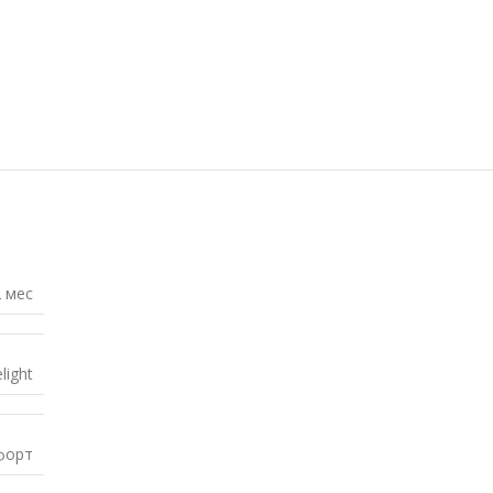
 мес
elight
форт