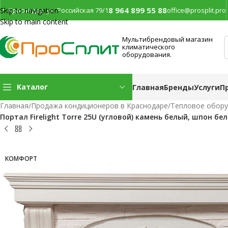
8 964 899 55 88
г. Краснодар, ул. Российская 79/1
office@prosplit.pro
Skip to navigation
Skip to main content
Мультибрендовый магазин
климатического
оборудования.
Каталог
Главная
Бренды
Услуги
П
Главная
/
Продажа кондиционеров в Краснодаре
/
Тепловое обор
Портал Firelight Torre 25U (угловой) камень белый, шпон бе
КОМФОРТ