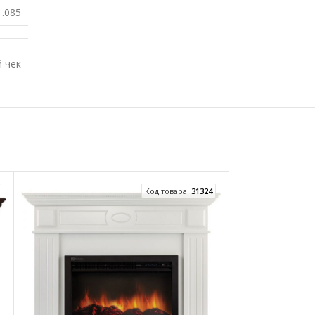
1.085
 чек
Код товара:
31324