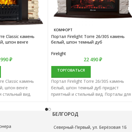
КОМФОРТ
rre Classic камень
Портал Firelight Torre 26/30S камень
й, шпон венге
белый, шпон темный дуб
Firelight
 990
₽
22 490
₽
ТОРГОВАТЬСЯ
rre Classic камень
Портал Firelight Torre 26/30S камень
й, шпон венге
белый, шпон темный дуб придаст
и стильный вид.
приятный и стильный вид. Порталы для
трокаминов
электрокаминов характеризуются
отменным качеством и
отменным качеством и надежностью.
БЕЛГОРОД
онера
Северный-Первый, ул. Берёзовая 1Б