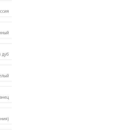
ссия
нный
 дуб
елый
анец
ния)