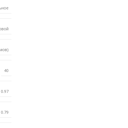
ьное
овой
ймов)
40
0.97
0.79