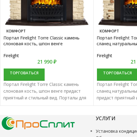
КОМФОРТ
КОМФОРТ
Портал Firelight Torre Classic камень
Портал Firelight To
слоновая кость, шпон венге
сланец натуральны
Firelight
Firelight
21 990
₽
21
ТОРГОВАТЬСЯ
ТОРГОВАТЬСЯ
Портал Firelight Torre Classic камень
Портал Firelight To
слоновая кость, шпон венге придаст
сланец натуральны
приятный и стильный вид. Порталы для
придаст приятный 
электрокаминов характеризуются
Порталы для элек
отменным качеством и надежностью.
характеризуются 
надежностью.
УСЛУГИ
Установка кондици