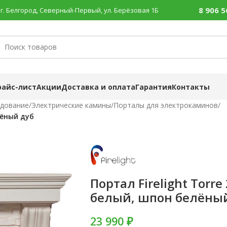
8 906 5
г. Белгород, Северный-Первый, ул. Берёзовая 1Б
райс-лист
Акции
Доставка и оплата
Гарантия
Контакты
удование
/
Электрические камины
/
Порталы для электрокаминов
/
лёный дуб
Портал Firelight Torr
белый, шпон белёны
23 990 ₽