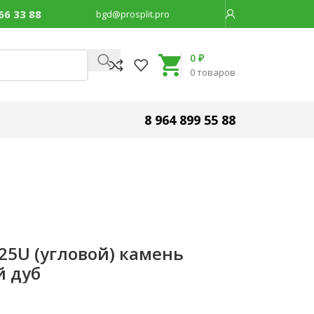
66 33 88
bgd@prosplit.pro
Код товара:
31406
0
₽
0
товаров
8 964 899 55 88
e 25U (угловой) камень
й дуб