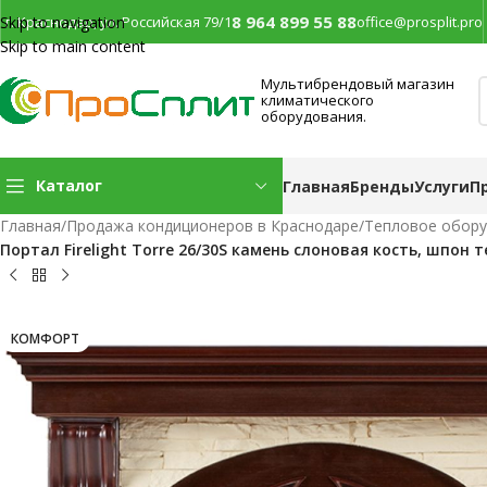
8 964 899 55 88
г. Краснодар, ул. Российская 79/1
office@prosplit.pro
Skip to navigation
Skip to main content
Мультибрендовый магазин
климатического
оборудования.
Каталог
Главная
Бренды
Услуги
П
Главная
/
Продажа кондиционеров в Краснодаре
/
Тепловое обор
Портал Firelight Torre 26/30S камень слоновая кость, шпон 
КОМФОРТ