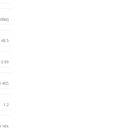
дюйм)
48.5
0.99
0.405
1.2
 чек