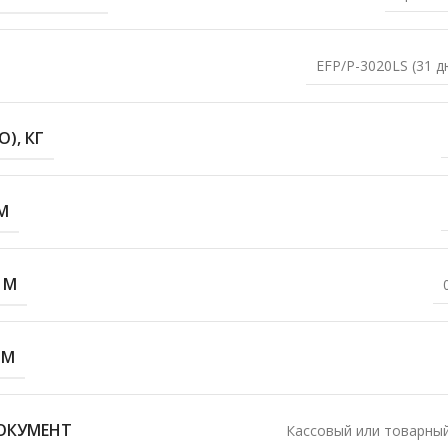
EFP/P-3020LS (31 
), КГ
М
 М
 М
ОКУМЕНТ
Кассовый или товарный