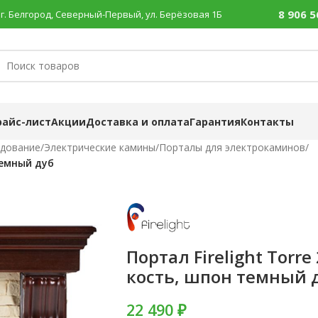
8 906 5
г. Белгород, Северный-Первый, ул. Берёзовая 1Б
райс-лист
Акции
Доставка и оплата
Гарантия
Контакты
удование
/
Электрические камины
/
Порталы для электрокаминов
/
темный дуб
Портал Firelight Torr
кость, шпон темный 
22 490 ₽