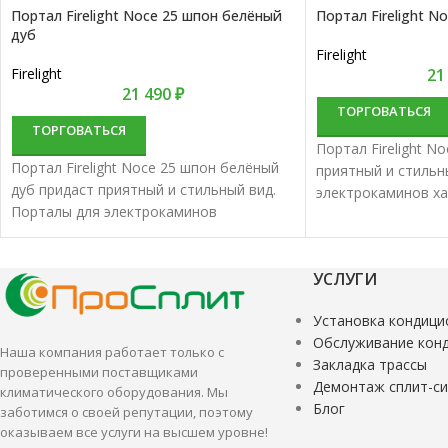
Портал Firelight Noce 25 шпон белёный
Портал Firelight N
дуб
Firelight
Firelight
21
21 490
₽
ТОРГОВАТЬСЯ
ТОРГОВАТЬСЯ
Портал Firelight N
Портал Firelight Noce 25 шпон белёный
приятный и стильн
дуб придаст приятный и стильный вид.
электрокаминов х
Порталы для электрокаминов
отменным качеств
характеризуются отменным качеством и
надежностью.
УСЛУГИ
Установка кондици
Обслуживание кон
Наша компания работает только с
Закладка трассы
проверенными поставщиками
Демонтаж сплит-с
климатического оборудования. Мы
Блог
заботимся о своей репутации, поэтому
оказываем все услуги на высшем уровне!