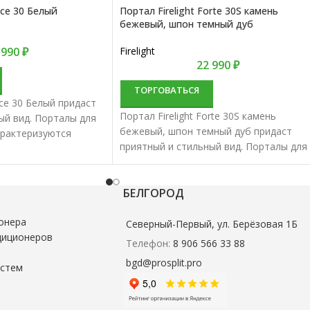
oce 30 Белый
Портал Firelight Forte 30S камень
бежевый, шпон темный дуб
 990
₽
Firelight
22 990
₽
ТОРГОВАТЬСЯ
oce 30 Белый придаст
Портал Firelight Forte 30S камень
ый вид. Порталы для
бежевый, шпон темный дуб придаст
арактеризуются
приятный и стильный вид. Порталы для
ом и надежностью.
электрокаминов характеризуются
отменным качеством и надежностью.
БЕЛГОРОД
онера
Северный-Первый, ул. Берёзовая 1Б
диционеров
Телефон:
8 906 566 33 88
bgd@prosplit.pro
истем