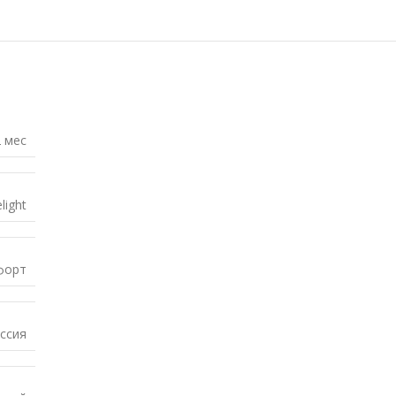
 мес
elight
форт
ссия