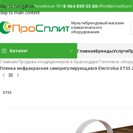
8 964 899 55 88
г. Краснодар, ул. Российская 79/1
office@prosplit.pro
Skip to navigation
Skip to main content
Мультибрендовый магазин
климатического
оборудования.
Каталог
Главная
Бренды
Услуги
П
Главная
/
Продажа кондиционеров в Краснодаре
/
Тепловое обор
Пленка инфракрасная саморегулирующаяся Electrolux ETSS 2
ETSS