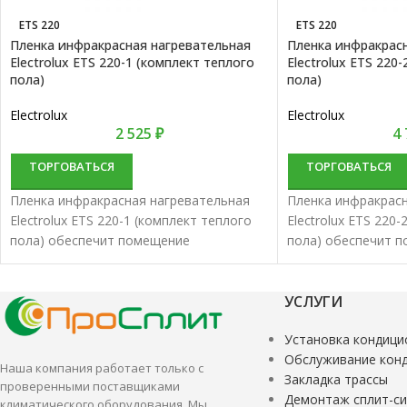
ETS 220
ETS 220
Пленка инфракрасная нагревательная
Пленка инфракрас
Electrolux ETS 220-1 (комплект теплого
Electrolux ETS 220
пола)
пола)
Electrolux
Electrolux
2 525
₽
4
ТОРГОВАТЬСЯ
ТОРГОВАТЬСЯ
Пленка инфракрасная нагревательная
Пленка инфракрасн
Electrolux ETS 220-1 (комплект теплого
Electrolux ETS 220
пола) обеспечит помещение
пола) обеспечит 
комфортной температурой.
комфортной темпе
Нагревательная инфракрасная пленка
Нагревательная ин
характеризуются удобством и высокой
характеризуются у
УСЛУГИ
эффективностью.
эффективностью.
Установка кондици
Обслуживание кон
Наша компания работает только с
Закладка трассы
проверенными поставщиками
Демонтаж сплит-с
климатического оборудования. Мы