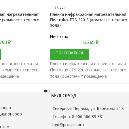
ETS 220
ная нагревательная
Пленка инфракрасная нагревательная
-2 (комплект теплого
Electrolux ETS 220-3 (комплект теплого
пола)
Electrolux
 790
₽
6 265
₽
ТОРГОВАТЬСЯ
ая нагревательная
Пленка инфракрасная нагревательная
-2 (комплект теплого
Electrolux ETS 220-3 (комплект теплого
помещение
пола) обеспечит помещение
ратурой.
комфортной температурой.
фракрасная пленка
Нагревательная инфракрасная пленка
добством и высокой
характеризуются удобством и высокой
БЕЛГОРОД
эффективностью.
онера
Северный-Первый, ул. Берёзовая 1Б
диционеров
Телефон:
8 906 566 33 88
bgd@prosplit.pro
истем