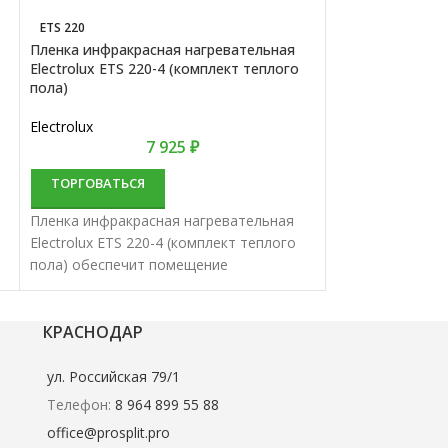
ETS 220
ETS 220
Пленка инфракрасная нагревательная
Пленка инфракр
Electrolux ETS 220-4 (комплект теплого
Electrolux ETS 
пола)
пола)
Electrolux
Electrolux
7 925
₽
ТОРГОВАТЬСЯ
ТОРГОВАТЬС
Пленка инфракрасная нагревательная
Пленка инфракр
Electrolux ETS 220-4 (комплект теплого
Electrolux ETS 2
пола) обеспечит помещение
пола) обеспечи
комфортной температурой.
комфортной тем
Нагревательная инфракрасная пленка
Нагревательная
характеризуются удобством и высокой
характеризуютс
КРАСНОДАР
эффективностью.
эффективность
ул. Российская 79/1
Телефон:
8 964 899 55 88
office@prosplit.pro