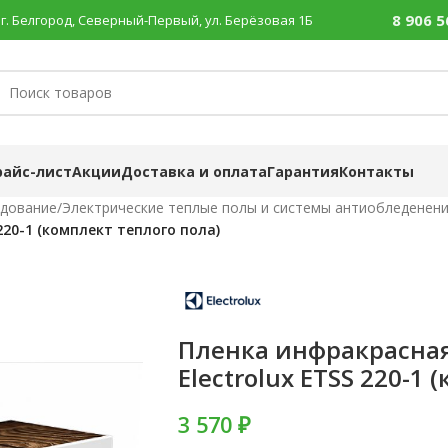
8 906 5
г. Белгород, Северный-Первый, ул. Берёзовая 1Б
райс-лист
Акции
Доставка и оплата
Гарантия
Контакты
удование
/
Электрические теплые полы и системы антиобледенен
20-1 (комплект теплого пола)
Пленка инфракрасна
Electrolux ETSS 220-1
3 570 ₽