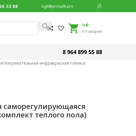
66 33 88
bgd@prosplit.pro
Код товара:
30708
0
₽
0
товаров
8 964 899 55 88
ия
/
Нагревательная инфракрасная пленка
/
я саморегулирующаяся
 (комплект теплого пола)