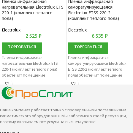
Пленка инфракрасная
Пленка инфракрасная
нагревательная Electrolux ETS
саморегулирующаяся
220-1 (комплект теплого
Electrolux ETSS 220-2
пола)
(комплект теплого пола)
Electrolux
Electrolux
2 525
₽
6 535
₽
ТОРГОВАТЬСЯ
ТОРГОВАТЬСЯ
Пленка инфракрасная
Пленка инфракрасная
нагревательная Electrolux ETS
саморегулирующаяся Electrolux
220-1 (комплект теплого пола)
ETSS 220-2 (комплект теплого
обеспечит помещение
пола) обеспечит помещение
комфортной температурой.
комфортной температурой.
Нагревательная инфракрасная
Нагревательная инфракрасная
пленка характеризуются
пленка характеризуются
удобством и высокой
удобством и высокой
эффективностью.
эффективностью.
Наша компания работает только с проверенными поставщиками
климатического оборудования. Мы заботимся о своей репутации,
поэтому оказываем все услуги на высшем уровне!