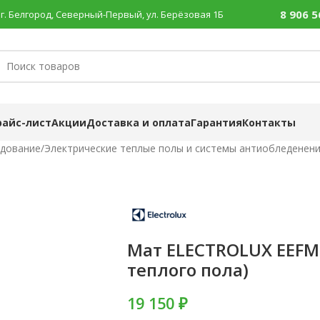
8 906 5
г. Белгород, Северный-Первый, ул. Берёзовая 1Б
райс-лист
Акции
Доставка и оплата
Гарантия
Контакты
удование
/
Электрические теплые полы и системы антиобледенен
Мат ELECTROLUX EEFM 
теплого пола)
19 150 ₽