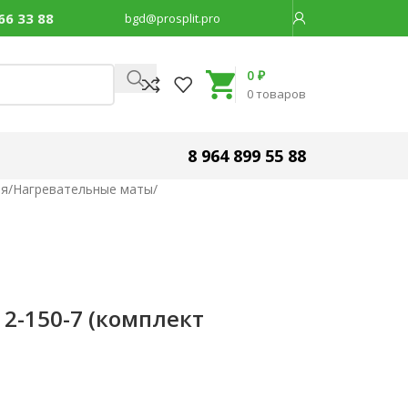
66 33 88
bgd@prosplit.pro
Код товара:
30723
0
₽
0
товаров
8 964 899 55 88
ия
/
Нагревательные маты
/
2-150-7 (комплект