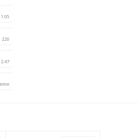
1.05
220
2.47
алон