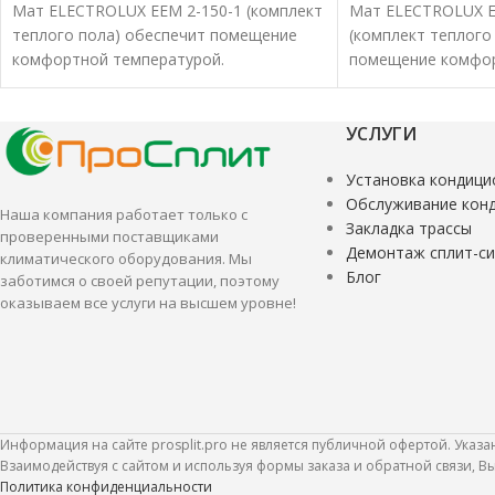
Мат ELECTROLUX EEM 2-150-1 (комплект
Мат ELECTROLUX E
теплого пола) обеспечит помещение
(комплект теплого
комфортной температурой.
помещение комфор
Нагревательные маты характеризуются
Нагревательные м
удобством и высокой эффективностью.
удобством и высо
УСЛУГИ
Установка кондици
Обслуживание кон
Наша компания работает только с
Закладка трассы
проверенными поставщиками
Демонтаж сплит-с
климатического оборудования. Мы
Блог
заботимся о своей репутации, поэтому
оказываем все услуги на высшем уровне!
Информация на сайте prosplit.pro не является публичной офертой. Указ
Взаимодействуя с сайтом и используя формы заказа и обратной связи, 
Политика конфиденциальности