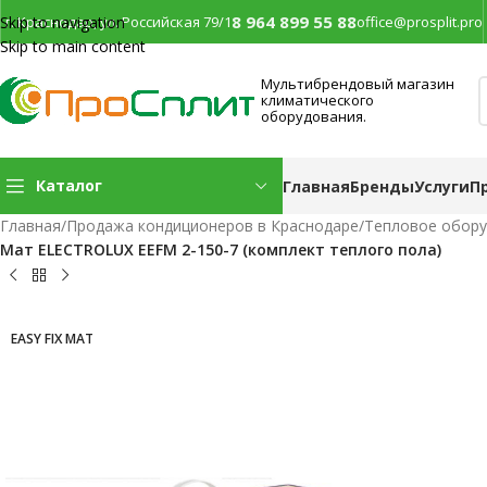
8 964 899 55 88
г. Краснодар, ул. Российская 79/1
office@prosplit.pro
Skip to navigation
Skip to main content
Мультибрендовый магазин
климатического
оборудования.
Каталог
Главная
Бренды
Услуги
П
Главная
/
Продажа кондиционеров в Краснодаре
/
Тепловое обор
Мат ELECTROLUX EEFM 2-150-7 (комплект теплого пола)
EASY FIX MAT