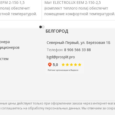
EFM 2-150-1,5
Мат ELECTROLUX EEM 2-150-2,5
 пола) обеспечит
(комплект теплого пола) обеспечит
тной температурой.
помещение комфортной температурой.
аты характеризуются
Нагревательные маты характеризуютс
кой эффективностью.
удобством и высокой эффективностью.
БЕЛГОРОД
онера
Северный-Первый, ул. Берёзовая 1Б
диционеров
Телефон:
8 906 566 33 88
bgd@prosplit.pro
истем
анные цены действуют только при оформлении заказа через интернет-мага
Вы соглашаетесь на обработку персональных данных. Мы отвечаем за сох