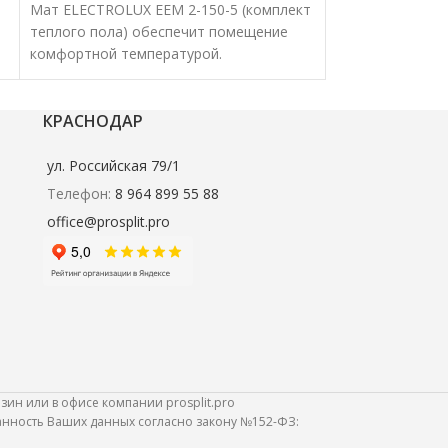
Мат ELECTROLUX EEM 2-150-5 (комплект
Мат ELECTROLU
теплого пола) обеспечит помещение
(комплект тепло
комфортной температурой.
помещение ком
я
Нагревательные маты характеризуются
Нагревательные
удобством и высокой эффективностью.
удобством и вы
КРАСНОДАР
ул. Российская 79/1
Телефон:
8 964 899 55 88
office@prosplit.pro
зин или в офисе компании prosplit.pro
ранность Ваших данных согласно закону №152-ФЗ: