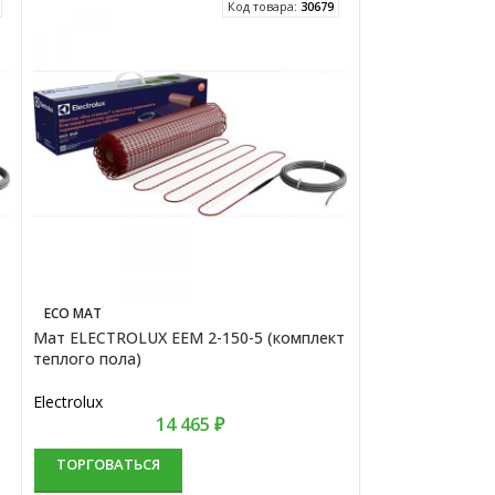
Код товара:
30679
ECO MAT
MULTI SIZE MAT
Мат ELECTROLUX EEM 2-150-5 (комплект
Мат ELECTROLU
теплого пола)
(комплект тепло
Electrolux
Electrolux
14 465
₽
ТОРГОВАТЬСЯ
ТОРГОВАТЬС