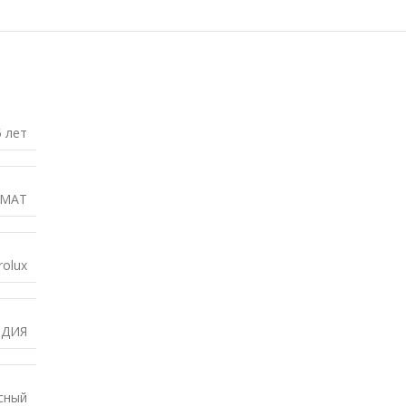
5 лет
 MAT
rolux
ДИЯ
сный