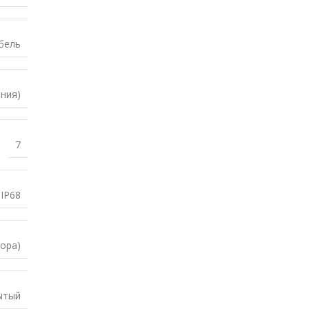
бель
ния)
7
IP68
ора)
ытый