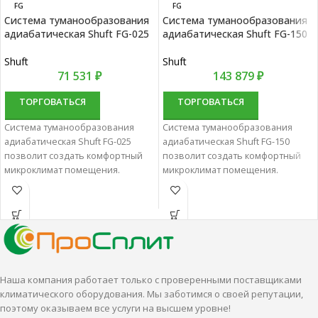
FG
FG
Система туманообразования
Система туманообразования
адиабатическая Shuft FG-025
адиабатическая Shuft FG-150
Shuft
Shuft
71 531
₽
143 879
₽
ТОРГОВАТЬСЯ
ТОРГОВАТЬСЯ
Система туманообразования
Система туманообразования
адиабатическая Shuft FG-025
адиабатическая Shuft FG-150
позволит создать комфортный
позволит создать комфортный
микроклимат помещения.
микроклимат помещения.
Системы увлажнения воздуха
Системы увлажнения воздуха
характеризуются удобством и
характеризуются удобством и
высокой эффективностью.
высокой эффективностью.
Наша компания работает только с проверенными поставщиками
климатического оборудования. Мы заботимся о своей репутации,
поэтому оказываем все услуги на высшем уровне!