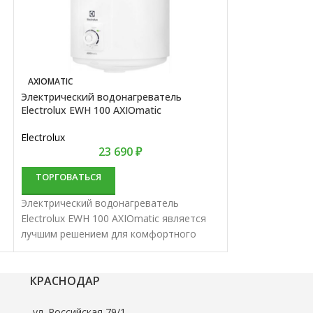
AXIOMATIC
CITADEL
Электрический водонагреватель
Водонагреватель
Electrolux EWH 100 AXIOmatic
Citadel
Electrolux
Electrolux
23 690
₽
ТОРГОВАТЬСЯ
ТОРГОВАТЬС
Электрический водонагреватель
Водонагреватель
Electrolux EWH 100 AXIOmatic является
Citadel являетс
лучшим решением для комфортного
комфортного в
водоснабжения. Водонагреватели
Водонагревател
накопительные характеризуются
характеризуютс
отменным качеством и надежностью.
надежностью.
КРАСНОДАР
ул. Российская 79/1