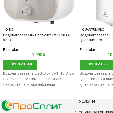
Q-BIC
QUANTUM PRO
Водонагреватель Electrolux EWH 10 Q-
Водонагреватель E
bic O
Quantum Pro
Electrolux
Electrolux
7 990
₽
10
ТОРГОВАТЬСЯ
ТОРГОВАТЬСЯ
Водонагреватель Electrolux EWH 10 Q-bic
Водонагреватель E
O является лучшим решением для
Quantum Pro явля
комфортного водоснабжения.
для комфортного 
Водонагреватели накопительные
Водонагреватели 
характеризуются отменным качеством и
характеризуются 
надежностью.
надежностью.
УСЛУГИ
Установка кондици