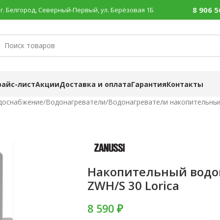
8 906 5
г. Белгород, Северный-Первый, ул. Берёзовая 1Б
райс-лист
Акции
Доставка и оплата
Гарантия
Контакты
доснабжение
/
Водонагреватели
/
Водонагреватели накопительны
Накопительный водон
ZWH/S 30 Lorica
8 590 ₽