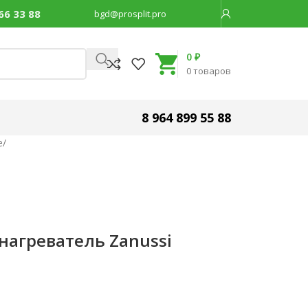
66 33 88
bgd@prosplit.pro
Код товара:
30512
0
₽
0
товаров
8 964 899 55 88
е
/
агреватель Zanussi