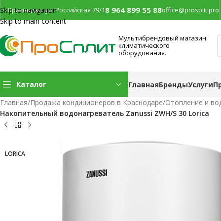
8 964 899 55 88
г. Краснодар, ул. Российская 79/1
office@prosplit.pro
Skip to navigation
Skip to main content
Мультибрендовый магазин
климатического
оборудования.
Каталог
Главная
Бренды
Услуги
П
Главная
/
Продажа кондиционеров в Краснодаре
/
Отопление и во
Накопительный водонагреватель Zanussi ZWH/S 30 Lorica
LORICA