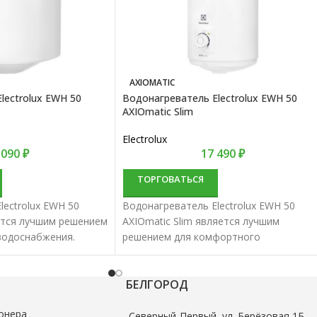
AXIOMATIC
lectrolux EWH 50
Водонагреватель Electrolux EWH 50
AXIOmatic Slim
Electrolux
 090
₽
17 490
₽
ТОРГОВАТЬСЯ
lectrolux EWH 50
Водонагреватель Electrolux EWH 50
ется лучшим решением
AXIOmatic Slim является лучшим
водоснабжения.
решением для комфортного
накопительные
водоснабжения. Водонагреватели
отменным качеством и
накопительные характеризуются
отменным качеством и надежностью.
БЕЛГОРОД
онера
Северный-Первый, ул. Берёзовая 1Б