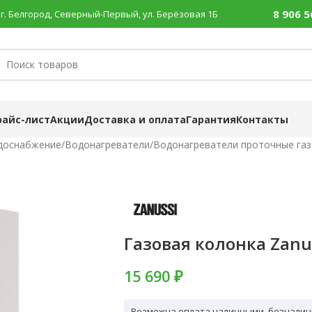
8 906 5
г. Белгород, Северный-Первый, ул. Берёзовая 1Б
райс-лист
Акции
Доставка и оплата
Гарантия
Контакты
доснабжение
/
Водонагреватели
/
Водонагреватели проточные га
Газовая колонка Zanu
15 690 ₽
Возможна оплата наличными, безналич