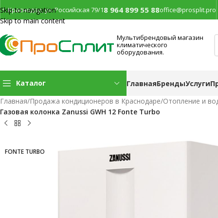
8 964 899 55 88
г. Краснодар, ул. Российская 79/1
office@prosplit.pro
Skip to navigation
Skip to main content
Мультибрендовый магазин
климатического
оборудования.
Каталог
Главная
Бренды
Услуги
П
Главная
/
Продажа кондиционеров в Краснодаре
/
Отопление и во
Газовая колонка Zanussi GWH 12 Fonte Turbo
FONTE TURBO