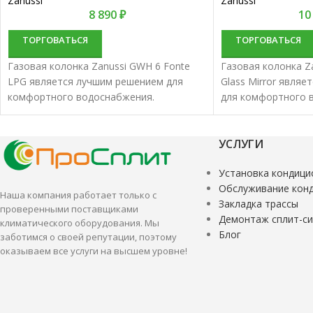
Zanussi
Zanussi
8 890
₽
10
ТОРГОВАТЬСЯ
ТОРГОВАТЬСЯ
Газовая колонка Zanussi GWH 6 Fonte
Газовая колонка Z
LPG является лучшим решением для
Glass Mirror явля
комфортного водоснабжения.
для комфортного 
Водонагреватели проточные газовые
Водонагреватели 
характеризуются отменным качеством и
характеризуются 
надежностью.
надежностью.
УСЛУГИ
Установка кондици
Обслуживание кон
Наша компания работает только с
Закладка трассы
проверенными поставщиками
Демонтаж сплит-с
климатического оборудования. Мы
Блог
заботимся о своей репутации, поэтому
оказываем все услуги на высшем уровне!