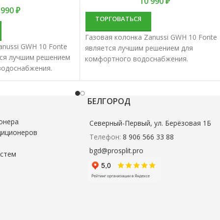
10 990
₽
 990
₽
ТОРГОВАТЬСЯ
Газовая колонка Zanussi GWH 10 Fonte
anussi GWH 10 Fonte
является лучшим решением для
ется лучшим решением
комфортного водоснабжения.
водоснабжения.
Водонагреватели проточные газовые
проточные газовые
характеризуются отменным качеством 
отменным качеством и
надежностью.
БЕЛГОРОД
онера
Северный-Первый, ул. Берёзовая 1Б
диционеров
Телефон:
8 906 566 33 88
bgd@prosplit.pro
истем