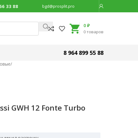
66 33 88
bgd@prosplit.pro
Код товара:
30489
0
₽
0
товаров
8 964 899 55 88
зовые
/
ssi GWH 12 Fonte Turbo
ными и в рассрочку