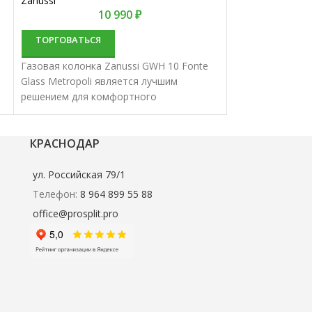
Zanussi
Electrolux
10 990
₽
ТОРГОВАТЬСЯ
ТОРГОВАТЬС
Газовая колонка Zanussi GWH 10 Fonte
Газовая колонка
Glass Metropoli является лучшим
NanoPlus 2.0 я
решением для комфортного
для комфортног
водоснабжения. Водонагреватели
Водонагревател
и
проточные газовые характеризуются
характеризуютс
отменным качеством и надежностью.
надежностью.
КРАСНОДАР
ул. Российская 79/1
Телефон:
8 964 899 55 88
office@prosplit.pro