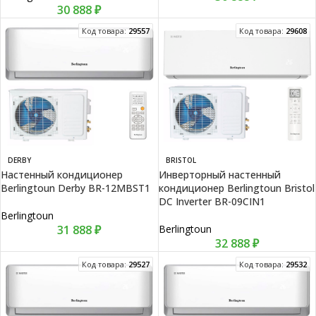
30 888
₽
Код товара:
29557
Код товара:
29608
DERBY
BRISTOL
Настенный кондиционер
Инверторный настенный
Berlingtoun Derby BR-12MBST1
кондиционер Berlingtoun Bristol
DC Inverter BR-09CIN1
Berlingtoun
31 888
₽
Berlingtoun
32 888
₽
Код товара:
29527
Код товара:
29532