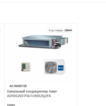
Код товара:
26844
Канальный конд
AD INVERTER
48HR1/CCU-48H
Канальный кондиционер Haier
AD50S2SS1FA/1U50S2SJ2FA
Rovex
Haier