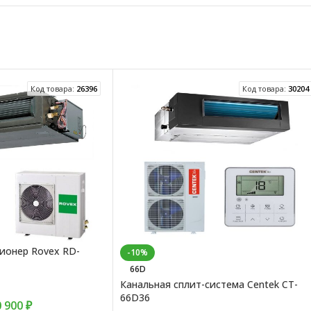
Код товара:
26396
Код товара:
30204
ионер Rovex RD-
-10%
66D
Канальная сплит-система Centek CT-
66D36
0 900
₽