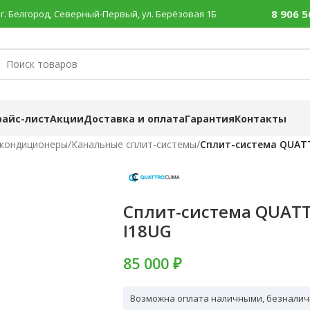
8 906 5
г. Белгород, Северный-Первый, ул. Берёзовая 1Б
райс-лист
Акции
Доставка и оплата
Гарантия
Контакты
 кондиционеры
/
Канальные сплит-системы
/
Сплит-система QUAT
Сплит-система QUATT
I18UG
85 000 ₽
Возможна оплата наличными, безналич