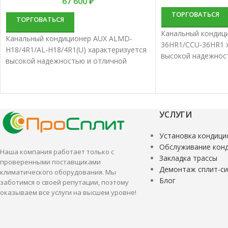
67 600
₽
ТОРГОВАТЬСЯ
ТОРГОВАТЬСЯ
Канальный кондиц
Канальный кондиционер AUX ALMD-
36HR1/CCU-36HR1 
H18/4R1/AL-H18/4R1(U) характеризуется
высокой надежнос
высокой надежностью и отличной
производительнос
производительностью. Канальные
сплит-системы луч
сплит-системы лучше всего подходят
для кондициониро
для кондиционирования небольших и
средних помещени
средних помещений.
УСЛУГИ
Установка кондици
Обслуживание кон
Наша компания работает только с
Закладка трассы
проверенными поставщиками
Демонтаж сплит-с
климатического оборудования. Мы
Блог
заботимся о своей репутации, поэтому
оказываем все услуги на высшем уровне!