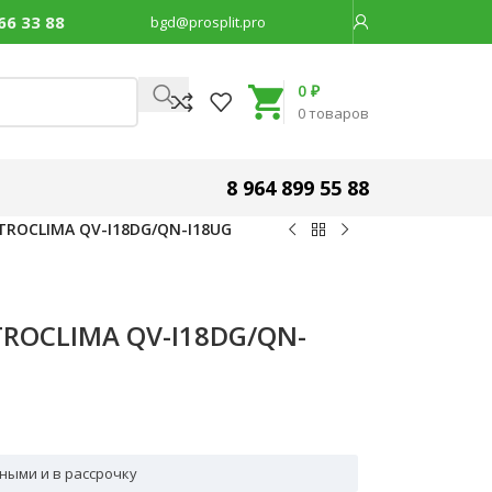
66 33 88
bgd@prosplit.pro
Код товара:
42920
0
₽
0
товаров
8 964 899 55 88
TROCLIMA QV-I18DG/QN-I18UG
ROCLIMA QV-I18DG/QN-
ными и в рассрочку