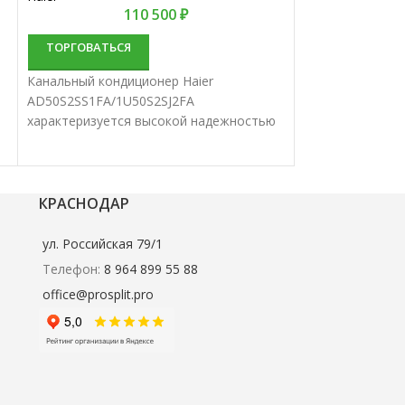
110 500
₽
ТОРГОВАТЬС
ТОРГОВАТЬСЯ
Канальный конд
48HR1/CCU-48HR
Канальный кондиционер Haier
высокой надежн
AD50S2SS1FA/1U50S2SJ2FA
производительн
характеризуется высокой надежностью
сплит-системы 
и отличной производительностью.
для кондициони
Канальные сплит-системы лучше всего
средних помеще
подходят для кондиционирования
небольших и средних помещений.
КРАСНОДАР
ул. Российская 79/1
Телефон:
8 964 899 55 88
office@prosplit.pro