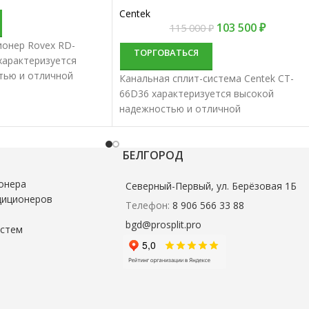
Centek
103 500
₽
115 000
₽
ионер Rovex RD-
ТОРГОВАТЬСЯ
характеризуется
тью и отличной
Канальная сплит-система Centek CT-
тью. Канальные
66D36 характеризуется высокой
ше всего подходят
надежностью и отличной
вания небольших и
производительностью. Канальные
й.
сплит-системы лучше всего подходят
для кондиционирования небольших и
БЕЛГОРОД
средних помещений.
онера
Северный-Первый, ул. Берёзовая 1Б
диционеров
Телефон:
8 906 566 33 88
bgd@prosplit.pro
истем