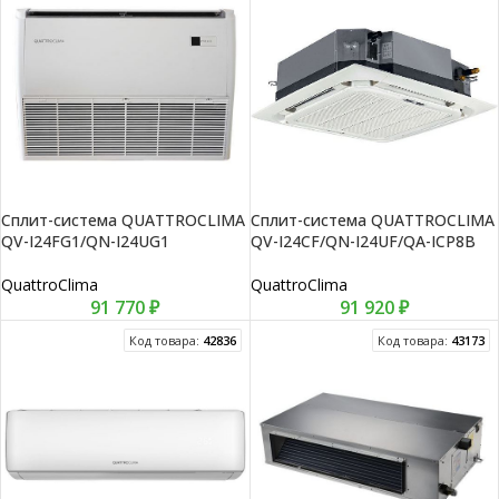
Сплит-система QUATTROCLIMA
Сплит-система QUATTROCLIMA
QV-I24FG1/QN-I24UG1
QV-I24CF/QN-I24UF/QA-ICP8B
QuattroClima
QuattroClima
91 770
₽
91 920
₽
Код товара:
42836
Код товара:
43173