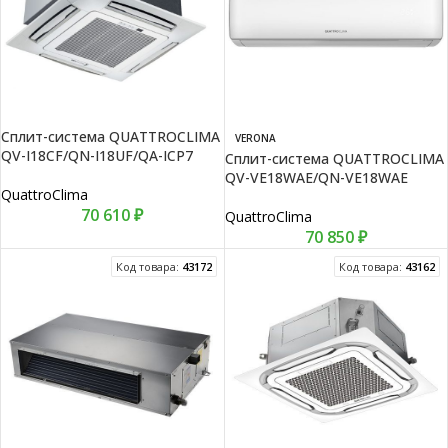
Сплит-система QUATTROCLIMA
VERONA
QV-I18CF/QN-I18UF/QA-ICP7
Сплит-система QUATTROCLIMA
QV-VE18WAE/QN-VE18WAE
QuattroClima
70 610
₽
QuattroClima
70 850
₽
Код товара:
43172
Код товара:
43162