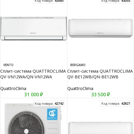
Код товара:
43060
Код товара:
43055
VENTO
BERGAMO
Сплит-система QUATTROCLIMA
Сплит-система QUATTROCLIMA
QV-VN12WA/QN-VN12WA
QV-BE12WB/QN-BE12WB
QuattroClima
QuattroClima
31 000
₽
33 500
₽
Код товара:
42742
Код товара:
42827