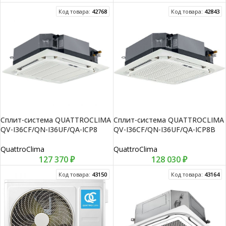
Код товара:
42768
Код товара:
42843
Сплит-система QUATTROCLIMA
Сплит-система QUATTROCLIMA
QV-I36CF/QN-I36UF/QA-ICP8
QV-I36CF/QN-I36UF/QA-ICP8B
QuattroClima
QuattroClima
127 370
₽
128 030
₽
Код товара:
43150
Код товара:
43164