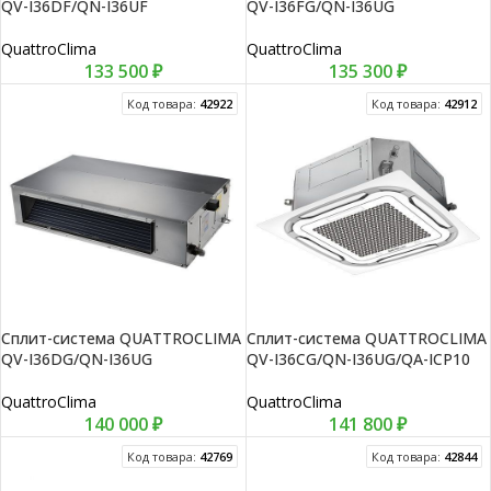
QV-I36DF/QN-I36UF
QV-I36FG/QN-I36UG
QuattroClima
QuattroClima
133 500
₽
135 300
₽
Код товара:
42922
Код товара:
42912
Сплит-система QUATTROCLIMA
Сплит-система QUATTROCLIMA
QV-I36DG/QN-I36UG
QV-I36CG/QN-I36UG/QA-ICP10
QuattroClima
QuattroClima
140 000
₽
141 800
₽
Код товара:
42769
Код товара:
42844