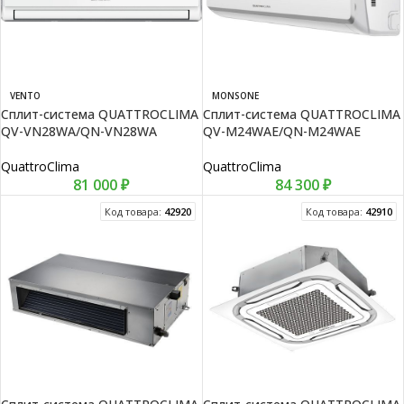
VENTO
MONSONE
Сплит-система QUATTROCLIMA
Сплит-система QUATTROCLIMA
QV-VN28WA/QN-VN28WA
QV-M24WAE/QN-M24WAE
QuattroClima
QuattroClima
81 000
₽
84 300
₽
Код товара:
42920
Код товара:
42910