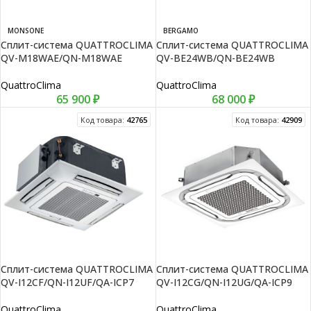
MONSONE
BERGAMO
Сплит-система QUATTROCLIMA
Сплит-система QUATTROCLIMA
QV-M18WAE/QN-M18WAE
QV-BE24WB/QN-BE24WB
QuattroClima
QuattroClima
65 900
₽
68 000
₽
Код товара:
42765
Код товара:
42909
Сплит-система QUATTROCLIMA
Сплит-система QUATTROCLIMA
QV-I12CF/QN-I12UF/QA-ICP7
QV-I12CG/QN-I12UG/QA-ICP9
QuattroClima
QuattroClima