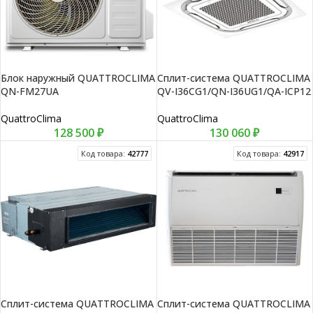
Блок наружный QUATTROCLIMA
Сплит-система QUATTROCLIMA
QN-FM27UA
QV-I36CG1/QN-I36UG1/QA-ICP12
QuattroClima
QuattroClima
128 500
₽
130 060
₽
Код товара:
42777
Код товара:
42917
Сплит-система QUATTROCLIMA
Сплит-система QUATTROCLIMA