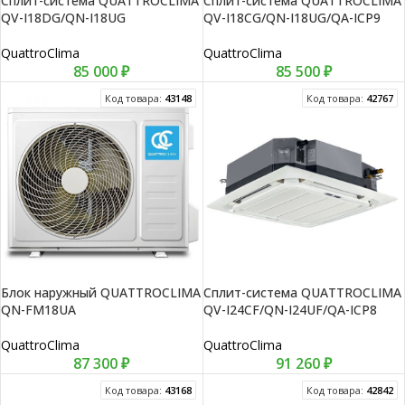
Сплит-система QUATTROCLIMA
Сплит-система QUATTROCLIMA
QV-I18DG/QN-I18UG
QV-I18CG/QN-I18UG/QA-ICP9
QuattroClima
QuattroClima
85 000
₽
85 500
₽
Код товара:
43148
Код товара:
42767
Блок наружный QUATTROCLIMA
Сплит-система QUATTROCLIMA
QN-FM18UA
QV-I24CF/QN-I24UF/QA-ICP8
QuattroClima
QuattroClima
87 300
₽
91 260
₽
Код товара:
43168
Код товара:
42842