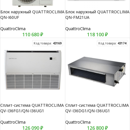
Блок наружный QUATTROCLIMA
Блок наружный QUATTROCLIMA
QN-I60UF
QN-FM21UA
QuattroClima
QuattroClima
110 680
₽
118 100
₽
Код товара:
43169
Код товара:
43174
Сплит-система QUATTROCLIMA
Сплит-система QUATTROCLIMA
QV-I36FG1/QN-I36UG1
QV-I36DG1/QN-I36UG1
QuattroClima
QuattroClima
126 090
₽
126 800
₽