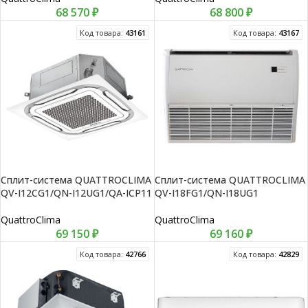
68 570
₽
68 800
₽
Код товара:
43161
Код товара:
43167
Сплит-система QUATTROCLIMA
Сплит-система QUATTROCLIMA
QV-I12CG1/QN-I12UG1/QA-ICP11
QV-I18FG1/QN-I18UG1
QuattroClima
QuattroClima
69 150
₽
69 160
₽
Код товара:
42766
Код товара:
42829