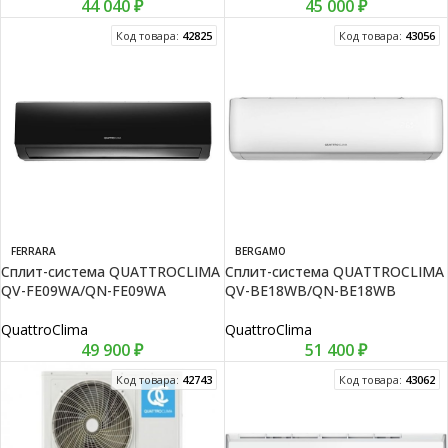
44 040
₽
45 000
₽
Код товара:
42825
Код товара:
43056
FERRARA
BERGAMO
Сплит-система QUATTROCLIMA
Сплит-система QUATTROCLIMA
QV-FE09WA/QN-FE09WA
QV-BE18WB/QN-BE18WB
QuattroClima
QuattroClima
49 900
₽
51 400
₽
Код товара:
42743
Код товара:
43062