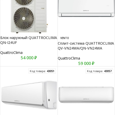
Блок наружный QUATTROCLIMA
VENTO
QN-I24UF
Сплит-система QUATTROCLIMA
QV-VN24WA/QN-VN24WA
QuattroClima
54 000
₽
QuattroClima
59 000
₽
Код товара:
43051
Код товара:
43057