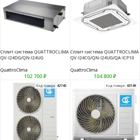
Сплит-система QUATTROCLIMA
Сплит-система QUATTROCLIMA
QV-I24DG/QN-I24UG
QV-I24CG/QN-I24UG/QA-ICP10
QuattroClima
QuattroClima
102 700
₽
104 800
₽
Код товара:
42745
Код товара:
43149