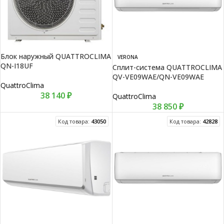
Блок наружный QUATTROCLIMA
VERONA
QN-I18UF
Сплит-система QUATTROCLIMA
QV-VE09WAE/QN-VE09WAE
QuattroClima
38 140
₽
QuattroClima
38 850
₽
Код товара:
43050
Код товара:
42828