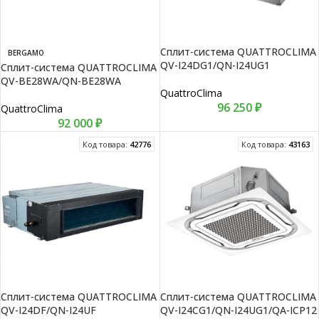
Сплит-система QUATTROCLIMA
BERGAMO
QV-I24DG1/QN-I24UG1
Сплит-система QUATTROCLIMA
QV-BE28WA/QN-BE28WA
QuattroClima
96 250
₽
QuattroClima
92 000
₽
Код товара:
42776
Код товара:
43163
Сплит-система QUATTROCLIMA
Сплит-система QUATTROCLIMA
QV-I24DF/QN-I24UF
QV-I24CG1/QN-I24UG1/QA-ICP12