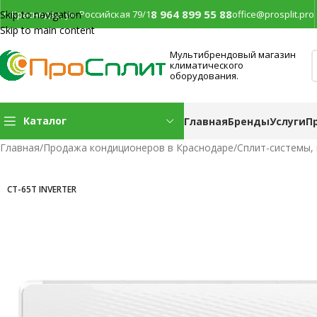
8 964 899 55 88
г. Краснодар, ул. Российская 79/1
office@prosplit.pro
Skip to navigation
Skip to main content
Мультибрендовый магазин
климатического
оборудования.
Каталог
Главная
Бренды
Услуги
П
Главная
/
Продажа кондиционеров в Краснодаре
/
Сплит-системы,
CT-65T INVERTER