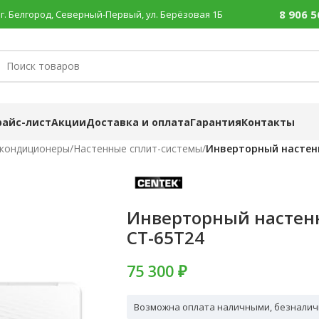
8 906 5
г. Белгород, Северный-Первый, ул. Берёзовая 1Б
райс-лист
Акции
Доставка и оплата
Гарантия
Контакты
 кондиционеры
/
Настенные сплит-системы
/
Инверторный настен
Инверторный настен
CT-65T24
75 300
₽
Возможна оплата наличными, безналич