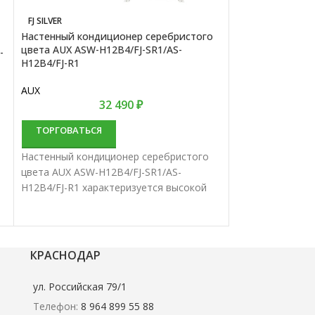
HIT HH2
FJ SILVER
Настенный конд
Настенный кондиционер серебристого
12 HH2
цвета AUX ASW-H12B4/FJ-SR1/AS-
-
H12B4/FJ-R1
Green
AUX
32 490
₽
ТОРГОВАТЬС
ТОРГОВАТЬСЯ
Настенный конд
Настенный кондиционер серебристого
12 HH2 характе
цвета AUX ASW-H12B4/FJ-SR1/AS-
надежностью и 
H12B4/FJ-R1 характеризуется высокой
производительн
надежностью и отличной
сплит-системы 
производительностью. Настенные
для кондициони
сплит-системы лучше всего подходят
средних помеще
для кондиционирования небольших и
КРАСНОДАР
средних помещений.
ул. Российская 79/1
Телефон:
8 964 899 55 88