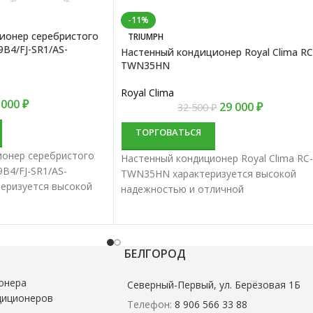
-11%
ионер серебристого
TRIUMPH
B4/FJ-SR1/AS-
Настенный кондиционер Royal Clima RC
TWN35HN
Royal Clima
 000
₽
29 000
₽
32 500
₽
ТОРГОВАТЬСЯ
ионер серебристого
Настенный кондиционер Royal Clima RC-
B4/FJ-SR1/AS-
TWN35HN характеризуется высокой
теризуется высокой
надежностью и отличной
личной
производительностью. Настенные
тью. Настенные
сплит-системы лучше всего подходят
ше всего подходят
для кондиционирования небольших и
вания небольших и
средних помещений.
БЕЛГОРОД
й.
онера
Северный-Первый, ул. Берёзовая 1Б
диционеров
Телефон:
8 906 566 33 88