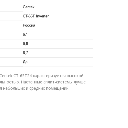
Centek
CT-65T Inverter
Россия
67
6,8
6,7
Да
entek CT-65T24 характеризуется высокой
льностью. Настенные сплит-системы лучше
я небольших и средних помещений.