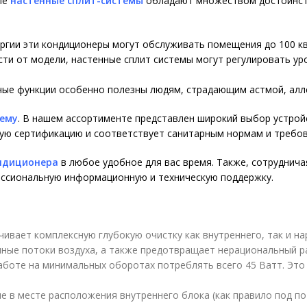
ые
настенные сплит-системы
обладают множеством достоинст
ргии эти кондиционеры могут обслуживать помещения до 100 к
ти от модели, настенные сплит системы могут регулировать ур
ые функции особенно полезны людям, страдающим астмой, алле
тему
. В нашем ассортименте представлен широкий выбор устрой
ую сертификацию и соответствует санитарным нормам и требов
ондиционера
в любое удобное для вас время. Также, сотруднича
фессиональную информационную и техническую поддержку.
ечивает комплексную глубокую очистку как внутреннего, так и н
нные потоки воздуха, а также предотвращает нерациональный ра
 работе на минимальных оборотах потреблять всего 45 Ватт. Эт
не в месте расположения внутреннего блока (как правило под п