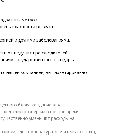
в.
вадратных метров.
овень влажности воздуха.
ргией и другими заболеваниями.
ств от ведущих производителей
аниям государственного стандарта.
я с нашей компанией, вы гарантированно
аружного блока кондиционера.
сход электроэнергии в ночное время.
о существенно уменьшит расходы на
отолком, где температура значительно выше),