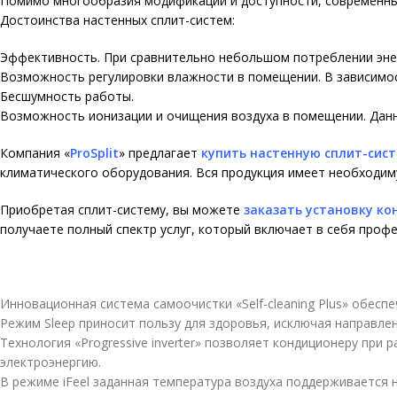
Помимо многообразия модификаций и доступности, современн
Достоинства настенных сплит-систем:
Эффективность. При сравнительно небольшом потреблении эне
Возможность регулировки влажности в помещении. В зависимос
Бесшумность работы.
Возможность ионизации и очищения воздуха в помещении. Данн
Компания
«
ProSplit
»
предлагает
купить настенную сплит-сис
климатического оборудования. Вся продукция имеет необходим
Приобретая сплит-систему, вы можете
заказать установку к
получаете полный спектр услуг, который включает в себя про
Инновационная система самоочистки «Self-cleaning Plus» обесп
Режим Sleep приносит пользу для здоровья, исключая направле
Технология «Progressive inverter» позволяет кондиционеру при
электроэнергию.
В режиме iFeel заданная температура воздуха поддерживается 