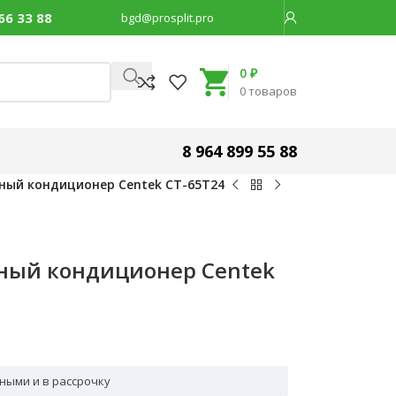
66 33 88
bgd@prosplit.pro
Код товара:
14188
0
₽
0
товаров
8 964 899 55 88
ный кондиционер Centek CT-65T24
ный кондиционер Centek
ными и в рассрочку