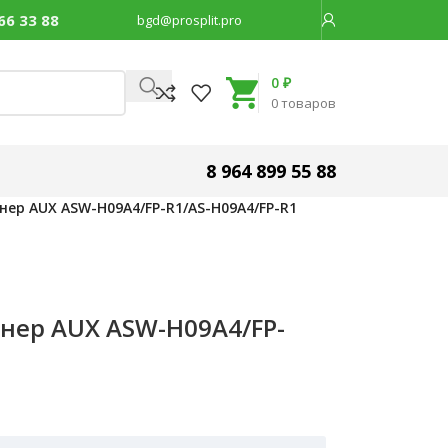
66 33 88
bgd@prosplit.pro
Код товара:
11513
0
₽
0
товаров
8 964 899 55 88
ер AUX ASW-H09A4/FP-R1/AS-H09A4/FP-R1
нер AUX ASW-H09A4/FP-