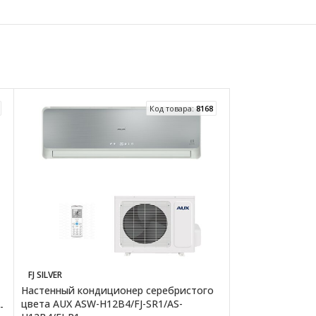
Код товара:
8168
HIT HH2
FJ SILVER
Настенный конд
Настенный кондиционер серебристого
09 HH2
цвета AUX ASW-H12B4/FJ-SR1/AS-
-