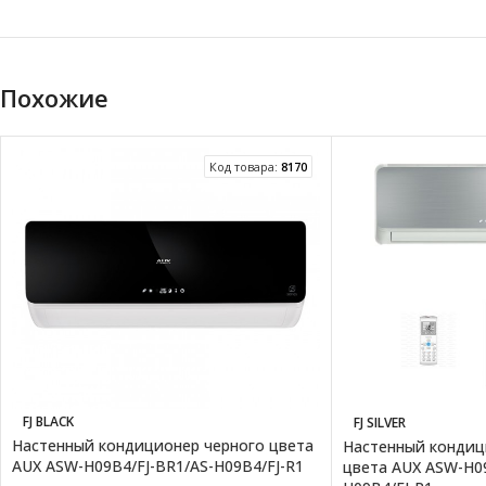
Похожие
Код товара:
8170
FJ BLACK
FJ SILVER
Настенный кондиционер черного цвета
Настенный кондиц
AUX ASW-H09B4/FJ-BR1/AS-H09B4/FJ-R1
цвета AUX ASW-H09