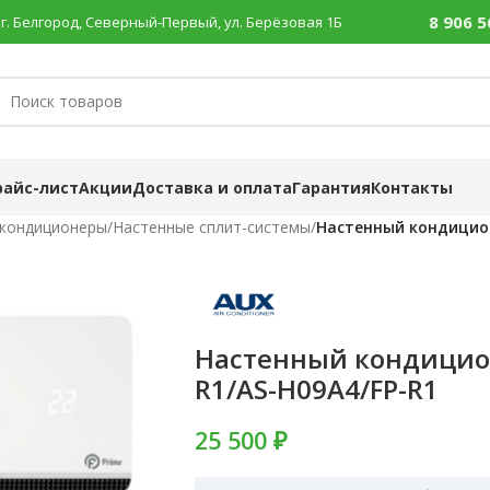
8 906 5
г. Белгород, Северный-Первый, ул. Берёзовая 1Б
райс-лист
Акции
Доставка и оплата
Гарантия
Контакты
 кондиционеры
/
Настенные сплит-системы
/
Настенный кондицион
Настенный кондицио
R1/AS-H09A4/FP-R1
25 500 ₽