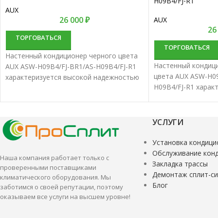
H09B4/FJ-R1
AUX
26 000
₽
AUX
26
ТОРГОВАТЬСЯ
ТОРГОВАТЬСЯ
Настенный кондиционер черного цвета
Настенный кондиц
AUX ASW-H09B4/FJ-BR1/AS-H09B4/FJ-R1
цвета AUX ASW-H09
характеризуется высокой надежностью
H09B4/FJ-R1 харак
и отличной производительностью.
надежностью и от
Настенные сплит-системы лучше всего
производительнос
подходят для кондиционирования
сплит-системы луч
небольших и средних помещений.
УСЛУГИ
для кондициониро
средних помещени
Установка кондици
Обслуживание кон
Наша компания работает только с
Закладка трассы
проверенными поставщиками
Демонтаж сплит-с
климатического оборудования. Мы
Блог
заботимся о своей репутации, поэтому
оказываем все услуги на высшем уровне!