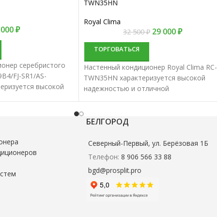
TWN35HN
Royal Clima
 000
₽
29 000
₽
32 500
₽
ТОРГОВАТЬСЯ
ионер серебристого
Настенный кондиционер Royal Clima RC-
B4/FJ-SR1/AS-
TWN35HN характеризуется высокой
теризуется высокой
надежностью и отличной
личной
производительностью. Настенные
тью. Настенные
сплит-системы лучше всего подходят
ше всего подходят
для кондиционирования небольших и
БЕЛГОРОД
вания небольших и
средних помещений.
й.
онера
Северный-Первый, ул. Берёзовая 1Б
диционеров
Телефон:
8 906 566 33 88
bgd@prosplit.pro
истем