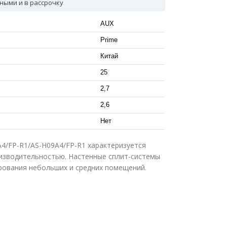
ными и в рассрочку
AUX
Prime
Китай
25
2,7
2,6
Нет
4/FP-R1/AS-H09A4/FP-R1 характеризуется
изводительностью. Настенные сплит-системы
рования небольших и средних помещений.