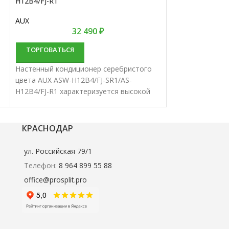
H12B4/FJ-R1
Green
AUX
32 490
₽
ТОРГОВАТЬС
ТОРГОВАТЬСЯ
Настенный конд
Настенный кондиционер серебристого
09 HH2 характе
цвета AUX ASW-H12B4/FJ-SR1/AS-
надежностью и 
H12B4/FJ-R1 характеризуется высокой
производительн
надежностью и отличной
сплит-системы 
производительностью. Настенные
для кондициони
сплит-системы лучше всего подходят
средних помеще
КРАСНОДАР
для кондиционирования небольших и
средних помещений.
ул. Российская 79/1
Телефон:
8 964 899 55 88
office@prosplit.pro