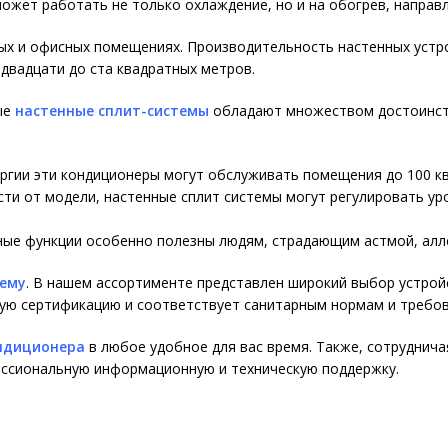
ожет работать не только охлаждение, но и на обогрев, направ
х и офисных помещениях. Производительность настенных устрой
двадцати до ста квадратных метров.
ые
настенные сплит-системы
обладают множеством достоинст
ргии эти кондиционеры могут обслуживать помещения до 100 к
ти от модели, настенные сплит системы могут регулировать ур
ые функции особенно полезны людям, страдающим астмой, алле
тему
. В нашем ассортименте представлен широкий выбор устрой
ую сертификацию и соответствует санитарным нормам и требов
ондиционера
в любое удобное для вас время. Также, сотруднича
фессиональную информационную и техническую поддержку.