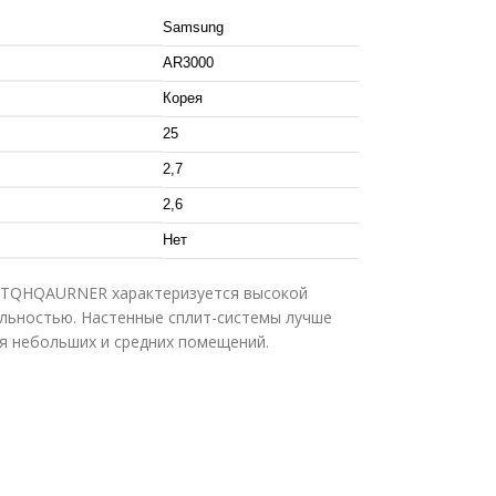
Samsung
AR3000
Корея
25
2,7
2,6
Нет
9TQHQAURNER характеризуется высокой
льностью. Настенные сплит-системы лучше
я небольших и средних помещений.