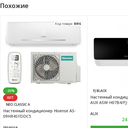
Похожие
Код товара:
8416
-20%
FJ BLACK
Настенный кондиц
ХИТ
AUX ASW-H07B4/FJ-
NEO CLASSIC A
Настенный кондиционер Hisense AS-
AUX
09HR4SYDDC5
24
Hisense