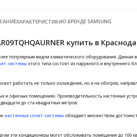
САНИЕ
О БРЕНДЕ SAMSUNG
ХАРАКТЕРИСТИКИ
R09TQHQAURNER купить в Краснода
лее популярным видом климатического оборудования. Данная 
лит-системы
этого типа состоят из наружного и внутреннего бл
ожет работать не только охлаждение, но и на обогрев, направ
х и офисных помещениях. Производительность настенных устрой
двадцати до ста квадратных метров.
ые
настенные сплит-системы
обладают множеством достоинст
ргии эти кондиционеры могут обслуживать помещения до 100 к