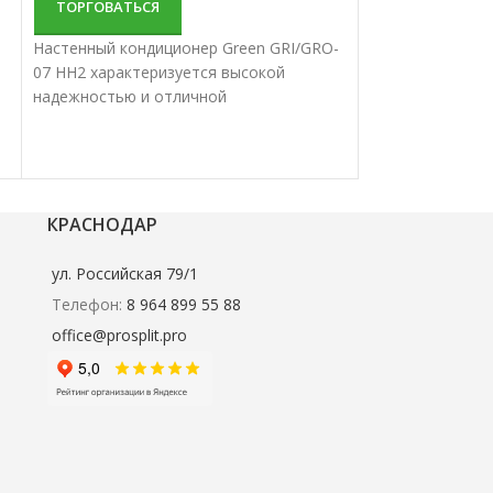
ТОРГОВАТЬСЯ
ТОРГОВАТЬС
Настенный кондиционер Green GRI/GRO-
Настенный конд
07 HH2 характеризуется высокой
цвета AUX ASW-
надежностью и отличной
H12B4/FJ-R1 ха
производительностью. Настенные
надежностью и 
сплит-системы лучше всего подходят
производительн
для кондиционирования небольших и
сплит-системы 
средних помещений.
для кондициони
КРАСНОДАР
средних помеще
ул. Российская 79/1
Телефон:
8 964 899 55 88
office@prosplit.pro