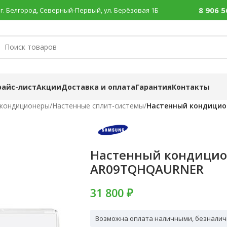
8 906 5
г. Белгород, Северный-Первый, ул. Берёзовая 1Б
райс-лист
Акции
Доставка и оплата
Гарантия
Контакты
 кондиционеры
/
Настенные сплит-системы
/
Настенный кондици
Настенный кондицио
AR09TQHQAURNER
31 800
₽
Возможна оплата наличными, безналич