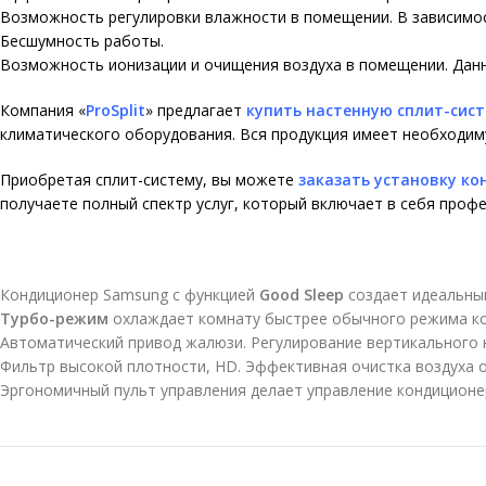
Возможность регулировки влажности в помещении. В зависимос
Бесшумность работы.
Возможность ионизации и очищения воздуха в помещении. Данн
Компания
«
ProSplit
»
предлагает
купить настенную сплит-сис
климатического оборудования. Вся продукция имеет необходим
Приобретая сплит-систему, вы можете
заказать установку к
получаете полный спектр услуг, который включает в себя про
Кондиционер Samsung с функцией
Good Sleep
создает идеальный
Турбо-режим
охлаждает комнату быстрее обычного режима к
Автоматический привод жалюзи. Регулирование вертикального н
Фильтр высокой плотности, HD. Эффективная очистка воздуха о
Эргономичный пульт управления делает управление кондицион