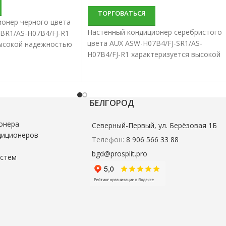
ТОРГОВАТЬСЯ
ионер черного цвета
Настенный кондиционер серебристого
BR1/AS-H07B4/FJ-R1
цвета AUX ASW-H07B4/FJ-SR1/AS-
высокой надежностью
H07B4/FJ-R1 характеризуется высокой
водительностью.
надежностью и отличной
истемы лучше всего
производительностью. Настенные
диционирования
сплит-системы лучше всего подходят
их помещений.
для кондиционирования небольших и
БЕЛГОРОД
средних помещений.
онера
Северный-Первый, ул. Берёзовая 1Б
диционеров
Телефон:
8 906 566 33 88
bgd@prosplit.pro
истем