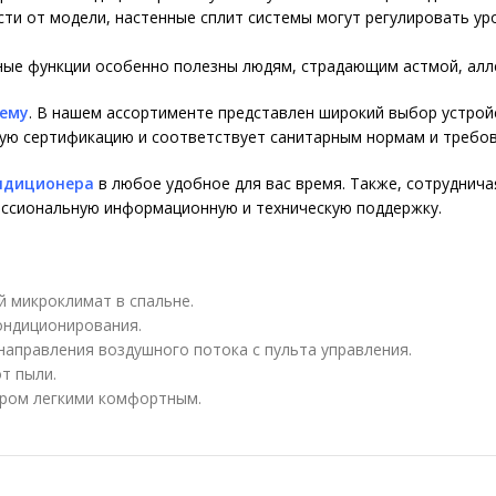
ти от модели, настенные сплит системы могут регулировать ур
ые функции особенно полезны людям, страдающим астмой, алле
тему
. В нашем ассортименте представлен широкий выбор устрой
ую сертификацию и соответствует санитарным нормам и требов
ондиционера
в любое удобное для вас время. Также, сотруднича
фессиональную информационную и техническую поддержку.
 микроклимат в спальне.
ондиционирования.
аправления воздушного потока с пульта управления.
т пыли.
ером легкими комфортным.