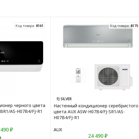
Код товара:
8161
Код товара:
8175
FJ SILVER
ионер черного цвета
Настенный кондиционер серебристого
BR1/AS-H07B4/FJ-R1
цвета AUX ASW-H07B4/FJ-SR1/AS-
H07B4/FJ-R1
 490
₽
AUX
24 490
₽