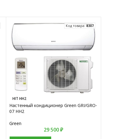
Код товара:
8307
HIT HH2
FJ SILVER
Настенный кондиционер Green GRI/GRO-
Настенный конд
07 HH2
цвета AUX ASW-
H12B4/FJ-R1
Green
29 500
₽
AUX