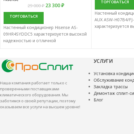
ТОРГОВАТЬСЯ
23 300
₽
29 000
₽
Настенный кондиц
ТОРГОВАТЬСЯ
AUX ASW-H07B4/FJ-
характеризуется 
Настенный кондиционер Hisense AS-
и отличной произ
09HR4SYDDC5 характеризуется высокой
Настенные сплит-с
надежностью и отличной
подходят для кон
производительностью. Настенные
небольших и средн
сплит-системы лучше всего подходят
для кондиционирования небольших и
УСЛУГИ
средних помещений.
Установка кондици
Обслуживание кон
Наша компания работает только с
Закладка трассы
проверенными поставщиками
Демонтаж сплит-с
климатического оборудования. Мы
Блог
заботимся о своей репутации, поэтому
оказываем все услуги на высшем уровне!