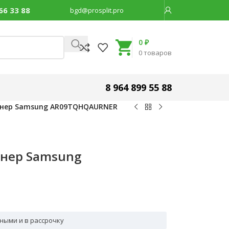
66 33 88
bgd@prosplit.pro
Код товара:
13928
0
₽
0
товаров
8 964 899 55 88
онер Samsung AR09TQHQAURNER
нер Samsung
ными и в рассрочку