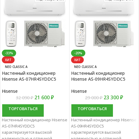
-33%
-20%
ХИТ
ХИТ
NEO CLASSIC A
NEO CLASSIC A
Настенный кондиционер
Настенный кондиционер
Hisense AS-07HR4SYDDC5
Hisense AS-09HR4SYDDC5
Hisense
Hisense
21 600
₽
23 300
₽
32 090
₽
29 000
₽
ТОРГОВАТЬСЯ
ТОРГОВАТЬСЯ
Настенный кондиционер Hisense
Настенный кондиционер Hisense
AS-07HR4SYDDC5
AS-09HR4SYDDC5
характеризуется высокой
характеризуется высокой
надежностью и отличной
надежностью и отличной