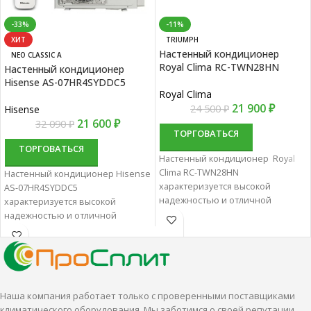
-33%
-11%
ХИТ
TRIUMPH
Настенный кондиционер
NEO CLASSIC A
Royal Clima RC-TWN28HN
Настенный кондиционер
Hisense AS-07HR4SYDDC5
Royal Clima
21 900
₽
24 500
₽
Hisense
21 600
₽
32 090
₽
ТОРГОВАТЬСЯ
ТОРГОВАТЬСЯ
Настенный кондиционер Royal
Clima RC-TWN28HN
Настенный кондиционер Hisense
характеризуется высокой
AS-07HR4SYDDC5
надежностью и отличной
характеризуется высокой
производительностью.
надежностью и отличной
Настенные сплит-системы лучше
производительностью.
всего подходят для
Настенные сплит-системы лучше
кондиционирования небольших
всего подходят для
и средних помещений.
кондиционирования небольших
и средних помещений.
Наша компания работает только с проверенными поставщиками
климатического оборудования. Мы заботимся о своей репутации,