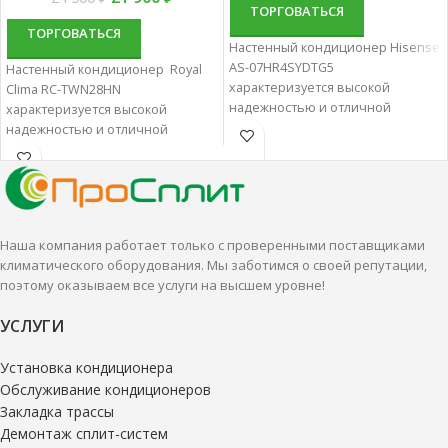
ТОРГОВАТЬСЯ
ТОРГОВАТЬСЯ
Настенный кондиционер Hisense
AS-07HR4SYDTG5
Настенный кондиционер Royal
характеризуется высокой
Clima RC-TWN28HN
надежностью и отличной
характеризуется высокой
производительностью.
надежностью и отличной
Настенные сплит-системы лучше
производительностью.
всего подходят для
Настенные сплит-системы лучше
кондиционирования небольших
всего подходят для
и средних помещений.
кондиционирования небольших
и средних помещений.
Наша компания работает только с проверенными поставщиками
климатического оборудования. Мы заботимся о своей репутации,
поэтому оказываем все услуги на высшем уровне!
УСЛУГИ
Установка кондиционера
Обслуживание кондиционеров
Закладка трассы
Демонтаж сплит-систем