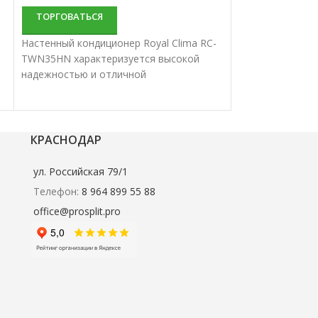
ТОРГОВАТЬСЯ
Инверторный на
Hisense AS-09U
Настенный кондиционер Royal Clima RC-
характеризуетс
TWN35HN характеризуется высокой
и отличной про
надежностью и отличной
Настенные спли
производительностью. Настенные
подходят для к
сплит-системы лучше всего подходят
небольших и ср
для кондиционирования небольших и
средних помещений.
КРАСНОДАР
ул. Российская 79/1
Телефон:
8 964 899 55 88
office@prosplit.pro