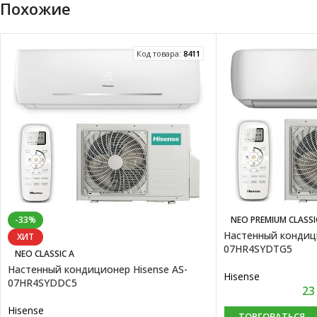
Похожие
Код товара:
8411
-33%
NEO PREMIUM CLASSI
Настенный кондици
ХИТ
07HR4SYDTG5
NEO CLASSIC A
Настенный кондиционер Hisense AS-
Hisense
07HR4SYDDC5
23
Hisense
ТОРГОВАТЬСЯ