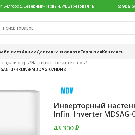
8 906 5
г. Белгород, Северный-Первый, ул. Берёзовая 1Б
райс-лист
Акции
Доставка и оплата
Гарантия
Контакты
 кондиционеры
/
Настенные сплит-системы
/
 MDSAG-07HRDN8/MDOAG-07HDN8
Инверторный настен
Infini Inverter MDS
43 300 ₽