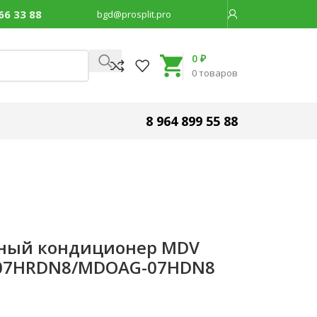
66 33 88
bgd@prosplit.pro
Код товара:
29733
0
₽
0
товаров
8 964 899 55 88
ный кондиционер MDV
AG-07HRDN8/MDOAG-07HDN8