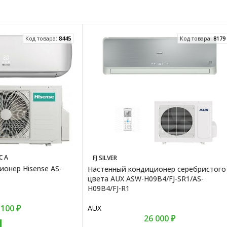
Код товара:
8445
Код товара:
8179
C A
FJ SILVER
онер Hisense AS-
Настенный кондиционер серебристого
цвета AUX ASW-H09B4/FJ-SR1/AS-
H09B4/FJ-R1
 100
₽
AUX
26 000
₽