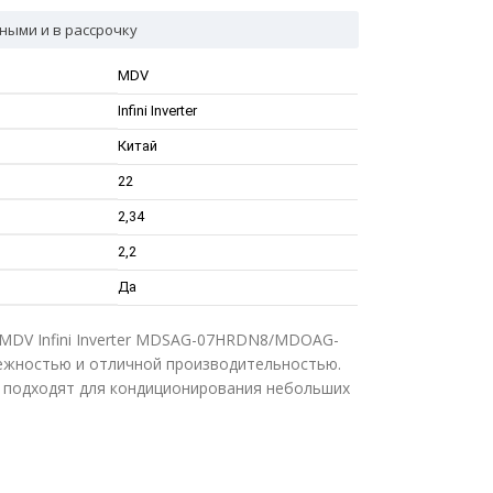
ными и в рассрочку
MDV
Infini Inverter
Китай
22
2,34
2,2
Да
MDV Infini Inverter MDSAG-07HRDN8/MDOAG-
ежностью и отличной производительностью.
о подходят для кондиционирования небольших