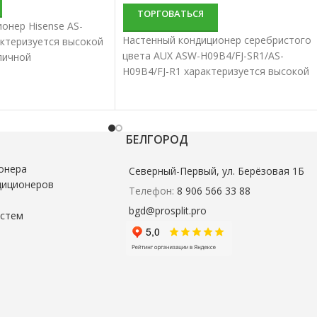
ТОРГОВАТЬСЯ
онер Hisense AS-
Настенный кондиционер серебристого
ктеризуется высокой
цвета AUX ASW-H09B4/FJ-SR1/AS-
личной
H09B4/FJ-R1 характеризуется высокой
тью. Настенные
надежностью и отличной
ше всего подходят
производительностью. Настенные
вания небольших и
сплит-системы лучше всего подходят
й.
для кондиционирования небольших и
БЕЛГОРОД
средних помещений.
онера
Северный-Первый, ул. Берёзовая 1Б
диционеров
Телефон:
8 906 566 33 88
bgd@prosplit.pro
истем