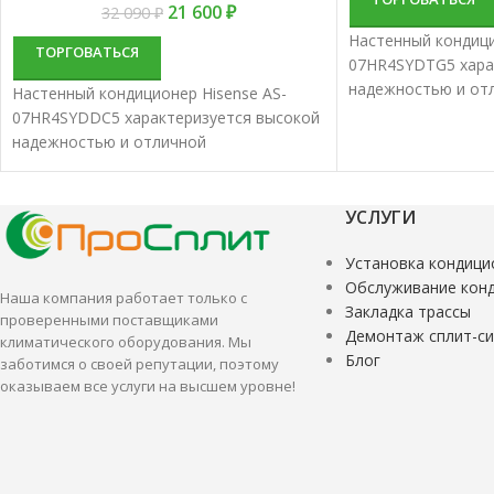
21 600
₽
32 090
₽
Настенный кондици
ТОРГОВАТЬСЯ
07HR4SYDTG5 хара
надежностью и от
Настенный кондиционер Hisense AS-
производительнос
07HR4SYDDC5 характеризуется высокой
сплит-системы луч
надежностью и отличной
для кондициониро
производительностью. Настенные
средних помещени
сплит-системы лучше всего подходят
для кондиционирования небольших и
УСЛУГИ
средних помещений.
Установка кондици
Обслуживание кон
Наша компания работает только с
Закладка трассы
проверенными поставщиками
Демонтаж сплит-с
климатического оборудования. Мы
Блог
заботимся о своей репутации, поэтому
оказываем все услуги на высшем уровне!