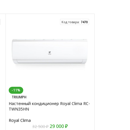
Код товара:
7470
-11%
SMART DC INVERT
Инверторный н
TRIUMPH
Hisense AS-09U
Настенный кондиционер Royal Clima RC-
TWN35HN
Hisense
Royal Clima
29 000
₽
32 500
₽
ТОРГОВАТЬС