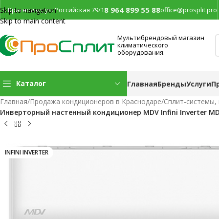
8 964 899 55 88
г. Краснодар, ул. Российская 79/1
office@prosplit.pro
Skip to navigation
Skip to main content
Мультибрендовый магазин
климатического
оборудования.
Каталог
Главная
Бренды
Услуги
П
Главная
/
Продажа кондиционеров в Краснодаре
/
Сплит-системы,
Инверторный настенный кондиционер MDV Infini Inverter
INFINI INVERTER