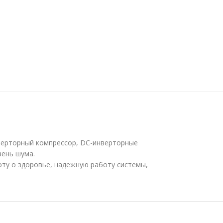
нверторный компрессор, DC-инверторные
вень шума.
боту о здоровье, надежную работу системы,