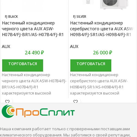
FJ BLACK
FJ SILVER
Настенный кондиционер
Настенный кондиционер
черного цвета AUX ASW-
серебристого цвета AUX ASW-
H07B4/FJ-BR1/AS-H07B4/FJ-R1
H09B4/FJ-SR1/AS-H09B4/FJ-R1
AUX
AUX
24 490
₽
26 000
₽
ТОРГОВАТЬСЯ
ТОРГОВАТЬСЯ
Настенный кондиционер
Настенный кондиционер
черного цвета AUX ASW-H07B4/FJ-
серебристого цвета AUX ASW-
BR1/AS-H07B4/FJ-R1
H09B4/FJ-SR1/AS-H09B4/FJ-R1
характеризуется высокой
характеризуется высокой
надежностью и отличной
надежностью и отличной
производительностью.
производительностью.
Настенные сплит-системы лучше
Настенные сплит-системы лучше
всего подходят для
всего подходят для
кондиционирования небольших
кондиционирования небольших
Наша компания работает только с проверенными поставщиками
и средних помещений.
и средних помещений.
климатического оборудования. Мы заботимся о своей репутации,